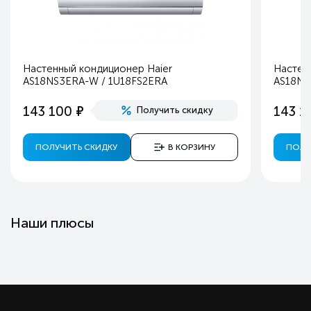
Настенный кондиционер Haier
Настен
AS18NS3ERA-W / 1U18FS2ERA
AS18NS
е
143 100
143 1
Получить скидку
ПОЛУЧИТЬ СКИДКУ
В КОРЗИНУ
ПОЛУ
Наши плюсы