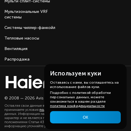
Мульти сплит-системы
Мультизональные VRF
системы
Системы чиллер-фанкойл
Тепловые насосы
Вентиляция
Распродажа
Используем куки
Оставаясь с нами, вы соглашаетесь на
использование файлов куки.
Подробно с политикой обработки
персональных данных, можете
© 2008 — 2026 Avis group.
Карта сайта
ознакомиться в нашем разделе
Оставляя свои данные в любой форме на сайте, вы даете согласие и
политика конфиденциальности
принимаете условия
политики
в отношении обработки персональных
данных. Информация на данном сайте носит ознакомительный
ОК
характер и не является публичной офертой, определяемой
положениями Статьи 437(2) ГК РФ. Существенную для вас
информацию уточняйте у наших менеджеров.