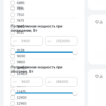
6885
380
7225
7310
7473
Потребляемая мощность при
7480
охлаждении, Вт
8211
8925
от
до
8968
9138
9690
9860
Потребляемая мощность при
10455
обогреве, Вт
10464
11220
от
до
11356
11475
11900
11960