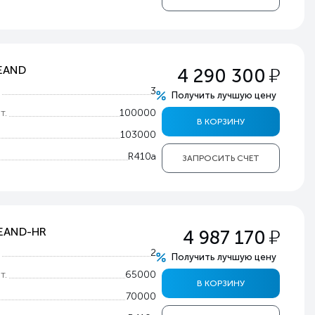
у
0EAND
4 290 300
т
3
Получить лучшую цену
т.
100000
В КОРЗИНУ
103000
R410a
ЗАПРОСИТЬ СЧЕТ
у
0EAND-HR
4 987 170
т
2
Получить лучшую цену
т.
65000
В КОРЗИНУ
70000