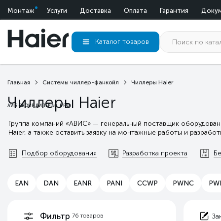
Монтаж
Услуги
Доставка
Оплата
Гарантия
Доку
Каталог
товаров
Главная
Системы чиллер-фанкойл
Чиллеры Haier
Чиллеры Haier
AVIS GROUP ДИЛЕР №1 В РФ
Группа компаний «АВИС» — генеральный поставщик оборудовани
Haier, а также оставить заявку на монтажные работы и разрабо
Подбор оборудования
Разработка проекта
Бе
EAN
DAN
EANR
PANI
CCWP
PWNC
PW
Фильтр
76
товаров
За