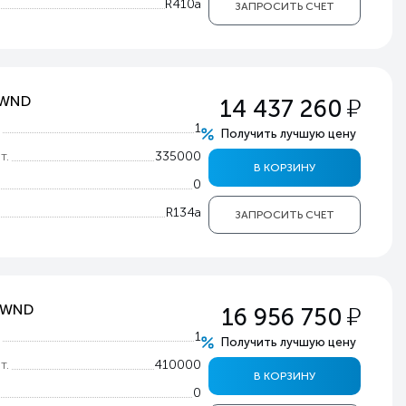
R410a
ЗАПРОСИТЬ СЧЕТ
у
PWND
14 437 260
т
1
Получить лучшую цену
т.
335000
В КОРЗИНУ
0
R134a
ЗАПРОСИТЬ СЧЕТ
у
0PWND
16 956 750
т
1
Получить лучшую цену
т.
410000
В КОРЗИНУ
0