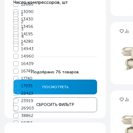
Число компрессоров, шт
12665
13090
1
13430
2
13456
3
14195
4
14280
5
14943
14960
16439
16745
Подобрано
76
товаров.
17740
17935
22423
23919
СБРОСИТЬ ФИЛЬТР
26903
38862
59755
74741