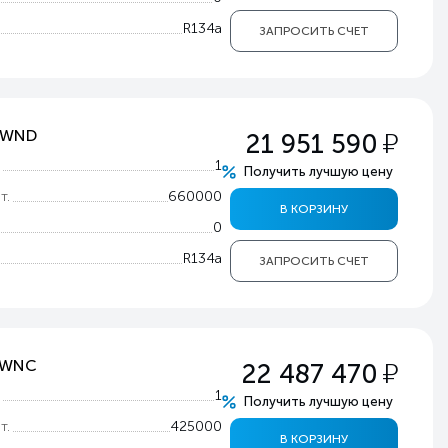
R134a
ЗАПРОСИТЬ СЧЕТ
у
0PWND
21 951 590
т
1
Получить лучшую цену
т.
660000
В КОРЗИНУ
0
R134a
ЗАПРОСИТЬ СЧЕТ
у
5PWNC
22 487 470
т
1
Получить лучшую цену
т.
425000
В КОРЗИНУ