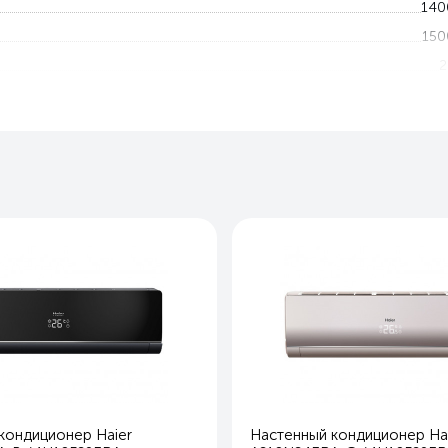
140
150
2
5
-20 — 4
-20 — 2
Угольный , Антибактериальны
Ест
Ест
Ест
99
22
32
1
82
кондиционер Haier
Настенный кондиционер Ha
33