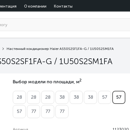
ментация
О компании
Контакты
Настенный кондиционер Haier AS50S2SF1FA-G / 1U50S2SM1FA
S50S2SF1FA-G / 1U50S2SM1FA
2
Выбор модели по площади, м
28
28
28
38
38
38
57
57
57
77
77
77
Артикул
1123020