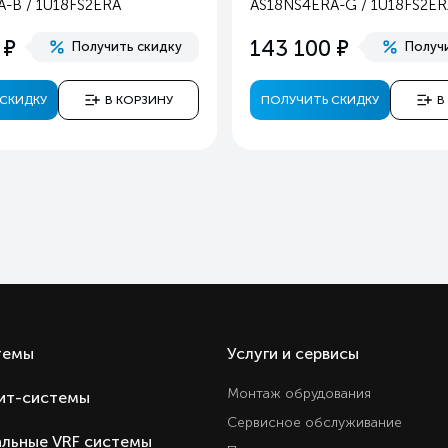
-B / 1U18FS2ERA
AS18NS4ERA-G / 1U18FS2ER
61
е
е
143 100
Получить скидку
Получ
37
Золото
СКИДКУ
В КОРЗИНУ
ПОЛУЧИТЬ СКИДКУ
В
Охлаждение и обогре
Ест
Ест
Ест
Ест
Ест
Ест
Ест
Ест
темы
Услуги и сервисы
Ест
Монтаж обрудования
ит-системы
Ест
Сервисное обслуживание
Ест
льные VRF системы