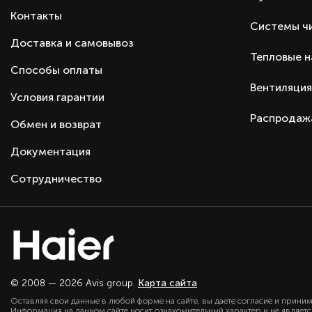
Самодиагностика неисправностей
Контакты
Системы ч
Дисплей
Доставка и самовывоз
Пульт ДУ
Тепловые 
Гарантия
Способы оплаты
Вентиляция
Тип оборудования
Условия гарантии
Серия
Распродаж
Обмен и возврат
Производитель
Страна производства
Документация
Страна бренда
Сотрудничество
© 2008 — 2026 Avis group.
Карта сайта
Оставляя свои данные в любой форме на сайте, вы даете согласие и прини
Информация на данном сайте носит ознакомительный характер и не являет