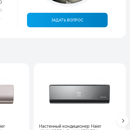
0
0
8
ЗАДАТЬ ВОПРОС
1
3
4
й
ь
ь
ь
9
5
3
2
0
ier
Настенный кондиционер Haier
8