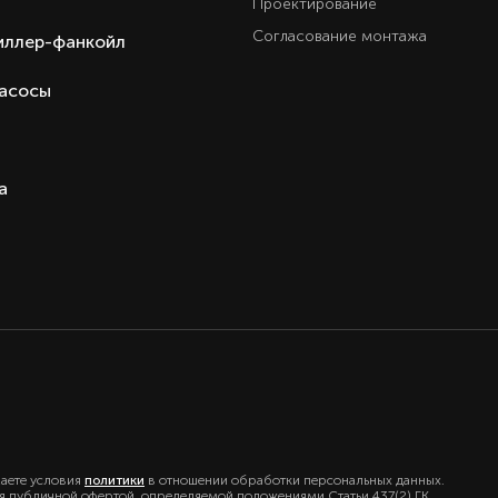
Проектирование
Ест
Согласование монтажа
иллер-фанкойл
Ест
Ест
насосы
3 год
Настенная сплит-систем
Haier серия Flexis DC Invert
а
Hai
Кита
Кита
маете условия
политики
в отношении обработки персональных данных.
ся публичной офертой, определяемой положениями Статьи 437(2) ГК