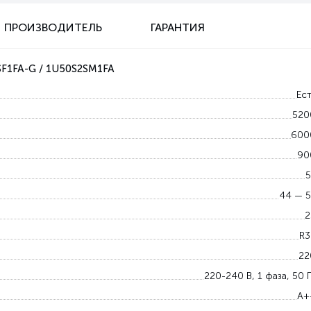
ПРОИЗВОДИТЕЛЬ
ГАРАНТИЯ
SF1FA-G / 1U50S2SM1FA
Ест
520
600
90
5
44 — 5
2
R3
22
220-240 В, 1 фаза, 50 
A+