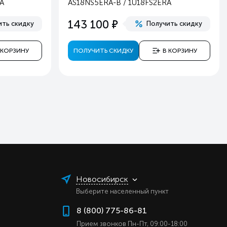
A
AS18NS5ERA-B / 1U18FS2ERA
4
е
143 100
ить скидку
Получить скидку
.8
й
 КОРЗИНУ
ПОЛУЧИТЬ СКИДКУ
В КОРЗИНУ
в
ь
ь
ь
ь
ь
ь
ь
ь
Новосибирск
ь
Выберите населенный пункт
ь
8 (800) 775-86-81
ь
Прием звонков Пн-Пт, 09:00-18:00