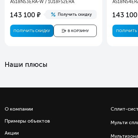
AS18NS3ERA-W / 1U18FS2ERA
AS18NS4ERA
Высота наружного блока, мм
е
143 100
143 100
Получить скидку
Вес наружного блока, кг
Цвет
ПОЛУЧИТЬ СКИДКУ
В КОРЗИНУ
ПОЛУЧИТЬ 
Режимы работы
Регулировка температуры
Регулировка направления воздушного потока
Регулировка силы воздушного потока
Наши плюсы
Режим вентилятора
Режим осушения
Турбо режим
Ночной режим
Автоматический режим
О компании
Сплит-сис
Таймер включения/выключения
Примеры объектов
Мульти спл
Автоматический перезапуск
Самоочистка
Акции
Мультизона