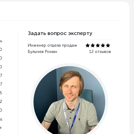
Задать вопрос эксперту
ь
Инженер отдела продаж
0
Булычев Роман
12 отзывов
0
0
7
7
5
2
0
Гц
+