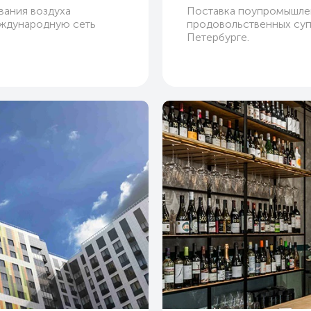
вания воздуха
Поставка поупромышлен
еждународную сеть
продовольственных суп
Петербурге.