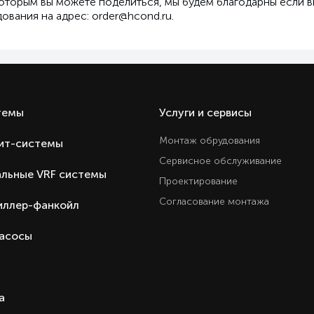
которым вы можете поделиться, мы будем благодарны если 
дования на адрес:
order@hcond.ru
.
темы
Услуги и сервисы
Монтаж обрудования
ит-системы
Сервисное обслуживание
льные VRF системы
Проектирование
Согласование монтажа
иллер-фанкойл
насосы
а