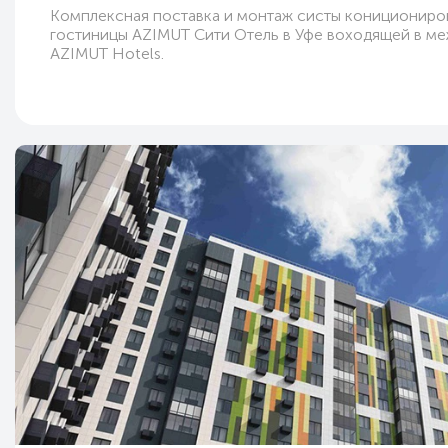
Комплексная поставка и монтаж систы конициониро
гостиницы AZIMUT Сити Отель в Уфе воходящей в м
AZIMUT Hotels.