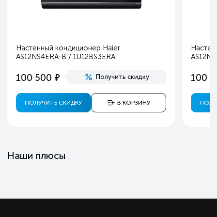
Настенный кондиционер Haier
Настен
AS12NS4ERA-B / 1U12BS3ERA
AS12NS
е
100 500
100 5
Получить скидку
ПОЛУЧИТЬ СКИДКУ
В КОРЗИНУ
ПОЛУ
Наши плюсы