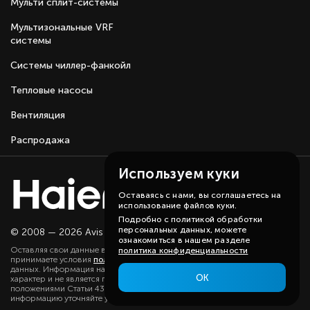
Мульти сплит-системы
Мультизональные VRF
системы
Системы чиллер-фанкойл
Тепловые насосы
Вентиляция
Распродажа
Используем куки
Оставаясь с нами, вы соглашаетесь на
использование файлов куки.
Подробно с политикой обработки
персональных данных, можете
© 2008 — 2026 Avis group.
Карта сайта
ознакомиться в нашем разделе
Оставляя свои данные в любой форме на сайте, вы даете согласие и
политика конфиденциальности
принимаете условия
политики
в отношении обработки персональных
данных. Информация на данном сайте носит ознакомительный
ОК
характер и не является публичной офертой, определяемой
положениями Статьи 437(2) ГК РФ. Существенную для вас
информацию уточняйте у наших менеджеров.