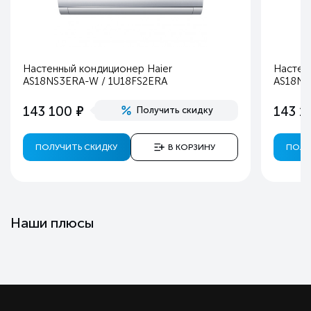
Настенный кондиционер Haier
Настен
AS18NS3ERA-W / 1U18FS2ERA
AS18NS
е
143 100
143 1
Получить скидку
ПОЛУЧИТЬ СКИДКУ
В КОРЗИНУ
ПОЛУ
Наши плюсы