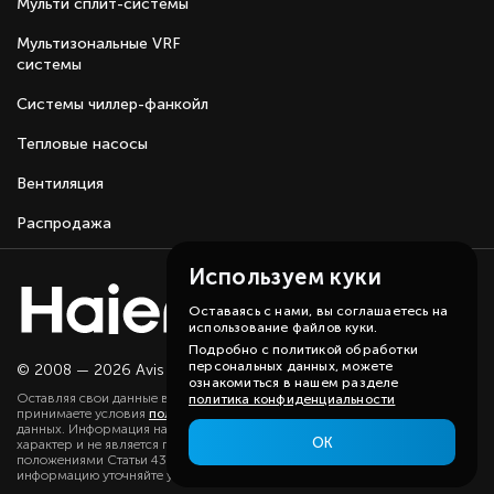
Мульти сплит-системы
Мультизональные VRF
системы
Системы чиллер-фанкойл
Тепловые насосы
Вентиляция
Распродажа
Используем куки
Оставаясь с нами, вы соглашаетесь на
использование файлов куки.
Подробно с политикой обработки
персональных данных, можете
© 2008 — 2026 Avis group.
Карта сайта
ознакомиться в нашем разделе
Оставляя свои данные в любой форме на сайте, вы даете согласие и
политика конфиденциальности
принимаете условия
политики
в отношении обработки персональных
данных. Информация на данном сайте носит ознакомительный
ОК
характер и не является публичной офертой, определяемой
положениями Статьи 437(2) ГК РФ. Существенную для вас
информацию уточняйте у наших менеджеров.