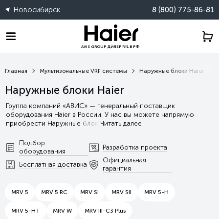
Новосибирск
8 (800) 775-86-81
AVIS GROUP ДИЛЕР №1 В РФ
Главная
Мультизональные VRF системы
Наружные блоки Haier
Наружные блоки Haier
Группа компаний «АВИС» — генеральный поставщик
оборудования Haier в России. У нас вы можете напрямую
приобрести Наружные блок
Читать далее
Подбор
Разработка проекта
оборудования
Официальная
Бесплатная доставка
гарантия
MRV 5
MRV 5 RC
MRV SI
MRV SII
MRV 5-H
MRV 5-HT
MRV W
MRV III-C3 Plus