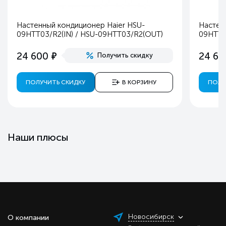
Настенный кондиционер Haier HSU-
Настен
09HTT03/R2(IN) / HSU-09HTT03/R2(OUT)
09HTT1
е
24 600
24 60
Получить скидку
ПОЛУЧИТЬ СКИДКУ
В КОРЗИНУ
ПОЛУ
Наши плюсы
Новосибирск
О компании