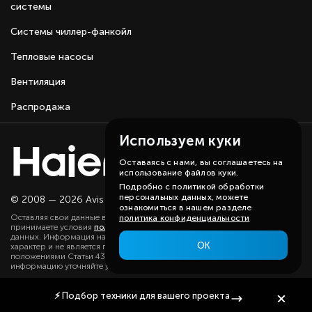
системы
Системы чиллер-фанкойл
Тепловые насосы
Вентиляция
Распродажа
Используем куки
Оставаясь с нами, вы соглашаетесь на
использование файлов куки.
Подробно с политикой обработки
персональных данных, можете
© 2008 — 2026 Avis group.
Карта сайта
ознакомиться в нашем разделе
Оставляя свои данные в любой форме на сайте, вы даете согласие и
политика конфиденциальности
принимаете условия
политики
в отношении обработки персональных
данных. Информация на данном сайте носит ознакомительный
ОК
характер и не является публичной офертой, определяемой
положениями Статьи 437(2) ГК РФ. Существенную для вас
информацию уточняйте у наших менеджеров.
⚡
Подбор техники
для вашего проекта