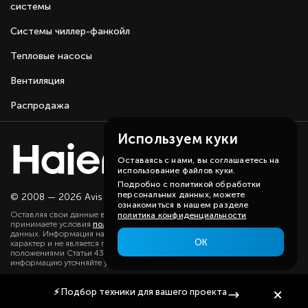
системы
Системы чиллер-фанкойл
Тепловые насосы
Вентиляция
Распродажа
Используем куки
Оставаясь с нами, вы соглашаетесь на
использование файлов куки.
Подробно с политикой обработки
персональных данных, можете
© 2008 — 2026 Avis group.
Карта сайта
ознакомиться в нашем разделе
Оставляя свои данные в любой форме на сайте, вы даете согласие и
политика конфиденциальности
принимаете условия
политики
в отношении обработки персональных
данных. Информация на данном сайте носит ознакомительный
ОК
характер и не является публичной офертой, определяемой
положениями Статьи 437(2) ГК РФ. Существенную для вас
информацию уточняйте у наших менеджеров.
⚡
Подбор техники
для вашего проекта