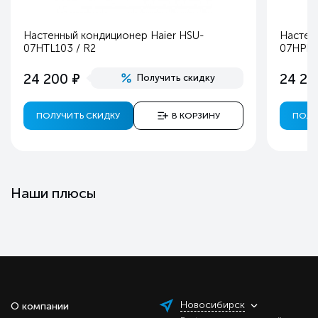
Настенный кондиционер Haier HSU-
Настен
07HTL103 / R2
07HPL0
е
24 200
24 20
Получить скидку
ПОЛУЧИТЬ СКИДКУ
В КОРЗИНУ
ПОЛУ
Наши плюсы
Новосибирск
О компании