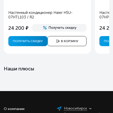
Настенный кондиционер Haier HSU-
Настен
07HTL103 / R2
07HPL0
е
24 200
24 20
Получить скидку
ПОЛУЧИТЬ СКИДКУ
В КОРЗИНУ
ПОЛУ
Наши плюсы
Новосибирск
О компании