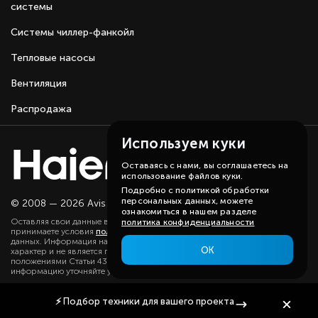
системы
Системы чиллер-фанкойл
Тепловые насосы
Вентиляция
Распродажа
Используем куки
Оставаясь с нами, вы соглашаетесь на
использование файлов куки.
Подробно с политикой обработки
персональных данных, можете
© 2008 — 2026 Avis group.
Карта сайта
ознакомиться в нашем разделе
Оставляя свои данные в любой форме на сайте, вы даете согласие и
политика конфиденциальности
принимаете условия
политики
в отношении обработки персональных
данных. Информация на данном сайте носит ознакомительный
ОК
характер и не является публичной офертой, определяемой
положениями Статьи 437(2) ГК РФ. Существенную для вас
информацию уточняйте у наших менеджеров.
⚡
Подбор техники
для вашего проекта