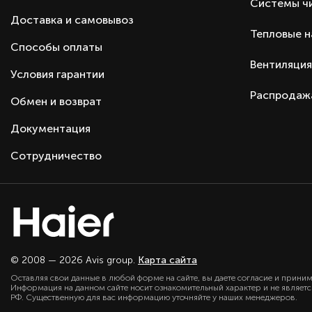
Автоматический перезапуск
Системы ч
Доставка и самовывоз
Приток воздуха с улицы
Тепловые 
Гарантия
Способы оплаты
Тип оборудования
Вентиляция
Условия гарантии
Серия
Распродаж
Обмен и возврат
Производитель
Страна производства
Документация
Страна бренда
Сотрудничество
© 2008 — 2026 Avis group.
Карта сайта
Оставляя свои данные в любой форме на сайте, вы даете согласие и прини
Информация на данном сайте носит ознакомительный характер и не являет
РФ. Существенную для вас информацию уточняйте у наших менеджеров.