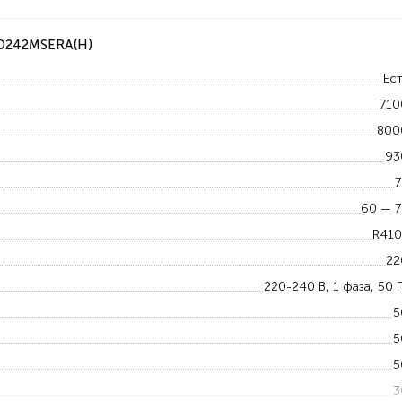
AD242MSERA(H)
Ест
710
800
93
7
60 — 7
R410
22
220-240 В, 1 фаза, 50 
5
5
5
3