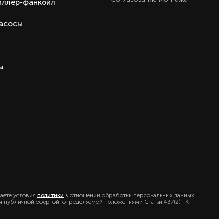
иллер-фанкойл
Ест
Ест
насосы
3 год
Внутренний блок VRF систем
Haier серия MSERA(H) канальны
а
Hai
Кита
Кита
маете условия
политики
в отношении обработки персональных данных.
ся публичной офертой, определяемой положениями Статьи 437(2) ГК