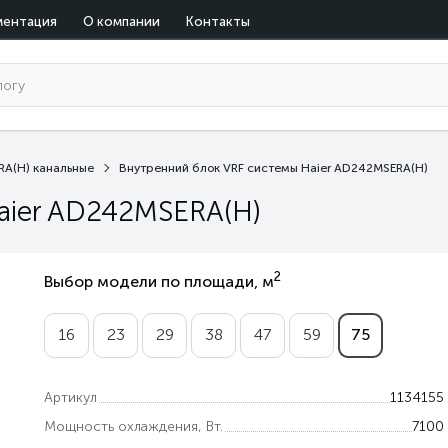
ментация
О компании
Контакты
RA(H) канальные
Внутренний блок VRF системы Haier AD242MSERA(H)
aier AD242MSERA(H)
2
Выбор модели по площади, м
16
23
29
38
47
59
75
Артикул
1134155
Мощность охлаждения, Вт.
7100