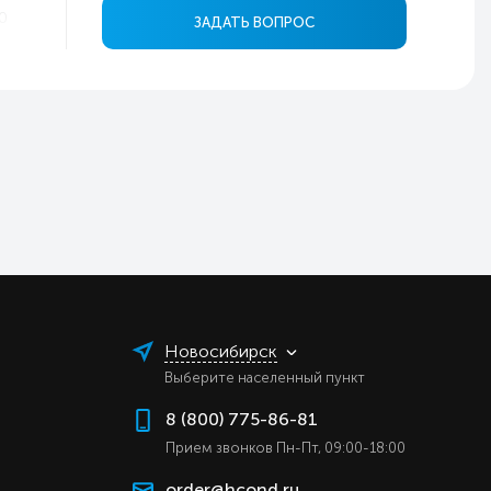
0
ЗАДАТЬ ВОПРОС
й
ь
4
0
0
5
в
ь
ь
ь
Новосибирск
ь
Выберите населенный пункт
ь
8 (800) 775-86-81
ь
Прием звонков Пн-Пт, 09:00-18:00
ь
order@hcond.ru