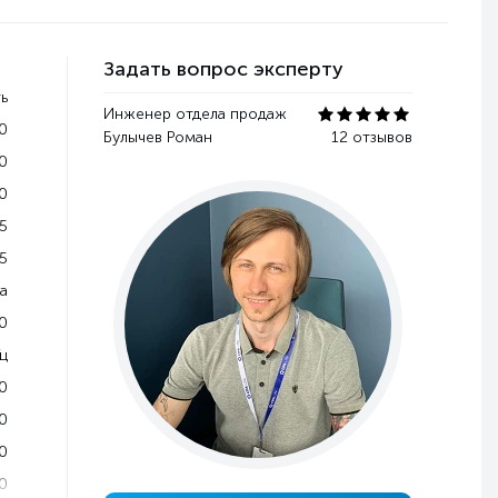
Задать вопрос эксперту
ь
Инженер отдела продаж
0
Булычев Роман
12 отзывов
0
0
5
5
a
0
Гц
0
0
0
0