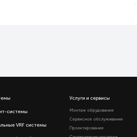
3
Антибактериальны
Ест
2
117
42
18
Охлаждение и обогре
Ест
Ест
Ест
темы
Услуги и сервисы
Ест
Монтаж обрудования
ит-системы
Ест
Сервисное обслуживание
Ест
льные VRF системы
Проектирование
Ест
Согласование монтажа