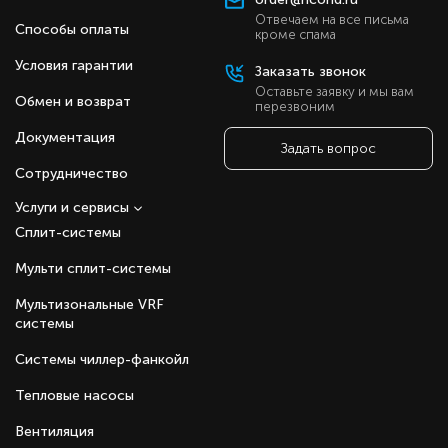
Встроенная УФ-лампа для стерилизации
Отвечаем на все письма
Способы оплаты
воздуха.
кроме спама
Антибактериальный фильтрующий элемент.
Условия гарантии
Заказать звонок
Режимы обогрева, охлаждения, осушения,
вентиляции.
Оставьте заявку и мы вам
Обмен и возврат
перезвоним
DC-двигатель вентилятора.
Низкий уровень шума.
Документация
Задать вопрос
24-часовой таймер.
Режим авторестарта.
Сотрудничество
Антикоррозийное покрытие Blue Fin.
Высоконапорный дренажный насос для
Услуги и сервисы
отвода конденсата на высоту до 1000 мм.
Сплит-системы
Мульти сплит-системы
Мультизональные VRF
системы
Системы чиллер-фанкойл
Тепловые насосы
Вентиляция