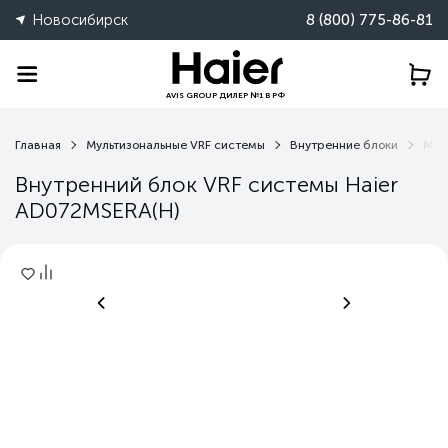
Новосибирск
8 (800) 775-86-81
AVIS GROUP ДИЛЕР №1 В РФ
Главная
Мультизональные VRF системы
Внутренние блоки
MSE
Внутренний блок VRF системы Haier
AD072MSERA(H)