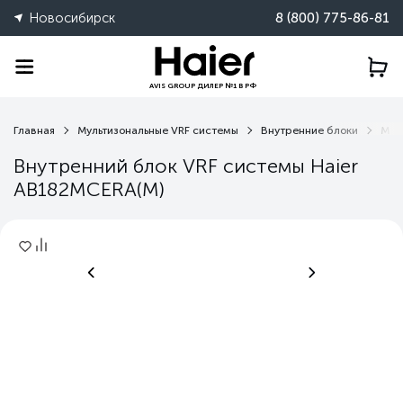
Новосибирск
8 (800) 775-86-81
AVIS GROUP ДИЛЕР №1 В РФ
Главная
Мультизональные VRF системы
Внутренние блоки
MCE
Внутренний блок VRF системы Haier
AB182MCERA(M)