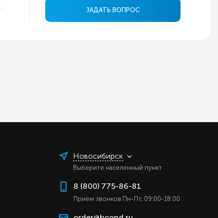
й
ЗАДАТЬ ВОПРОС
ь
6
0
0
0
в
ь
ь
ь
ь
Новосибирск
ь
Выберите населенный пункт
ь
8 (800) 775-86-81
ь
Прием звонков Пн-Пт, 09:00-18:00
а
order@hcond.ru