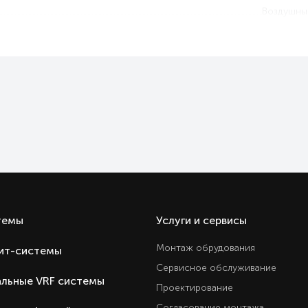
Воздушны
Ест
1
57
57
26
Охлаждение и обогре
Ест
Ест
Ест
Ест
темы
Услуги и сервисы
Ест
Монтаж обрудования
ит-системы
Ест
Сервисное обслуживание
Ест
льные VRF системы
Проектирование
3 год
Согласование монтажа