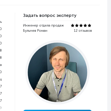
Задать вопрос эксперту
ь
Инженер отдела продаж
0
Булычев Роман
12 отзывов
0
0
8
8
a
0
Гц
7
7
7
9