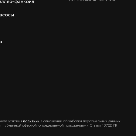
иллер-фанкойл
Внутренний блок VRF систем
Haier серия MCERA(M) кассетны
насосы
Hai
Кита
Кита
а
маете условия
политики
в отношении обработки персональных данных.
ся публичной офертой, определяемой положениями Статьи 437(2) ГК