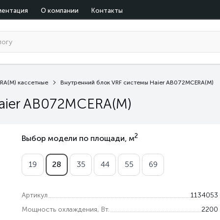
ментация
О компании
Контакты
RA(M) кассетные
Внутренний блок VRF системы Haier AB072MCERA(M)
aier AB072MCERA(M)
2
Выбор модели по площади, м
19
28
35
44
55
69
Артикул
1134053
Мощность охлаждения, Вт.
2200