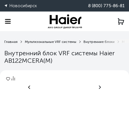
Новосибирск
8 (800) 775-86-81
AVIS GROUP ДИЛЕР №1 В РФ
Главная
Мультизональные VRF системы
Внутренние блоки
MCE
Внутренний блок VRF системы Haier
AB122MCERA(M)