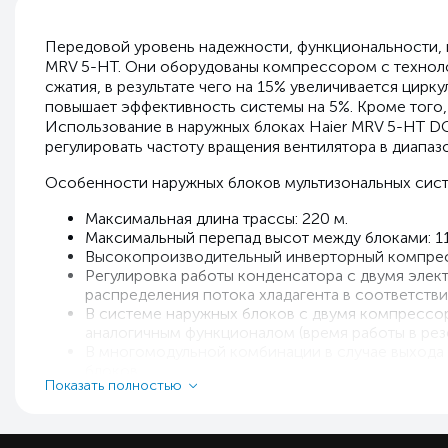
Передовой уровень надежности, функциональности, п
MRV 5-HT. Они оборудованы компрессором с техноло
сжатия, в результате чего на 15% увеличивается цир
повышает эффективность системы на 5%. Кроме того
Использование в наружных блоках Haier MRV 5-HT D
регулировать частоту вращения вентилятора в диапазон
Особенности наружных блоков мультизональных сист
Максимальная длина трассы: 220 м.
Максимальный перепад высот между блоками: 11
Высокопроизводительный инверторный компрессо
Регулировка работы конденсатора с двумя эле
распределения потока хладагента в соответстви
В системе наружных блоков с двумя компрессо
аналогичным функционалом (время работы в рез
В многомодульной комбинации в случае выхода 
блоков.
Показать полностью
Модуль контроллера наружного блока автоматич
После завершения установки управление всей с
Можно подключить до 53 внутренних блоков.