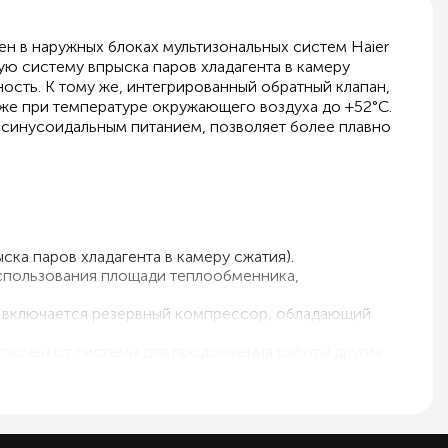
н в наружных блоках мультизональных систем Haier
ю систему впрыска паров хладагента в камеру
ность. К тому же, интегрированный обратный клапан,
же при температуре окружающего воздуха до +52°С.
синусоидальным питанием, позволяет более плавно
а паров хладагента в камеру сжатия).
спользования площади теплообменника,
о включается резервный компрессор, обладающий
тключен от системы для продолжения работы других
им блокам системы.
том числе при устранении неисправностей.