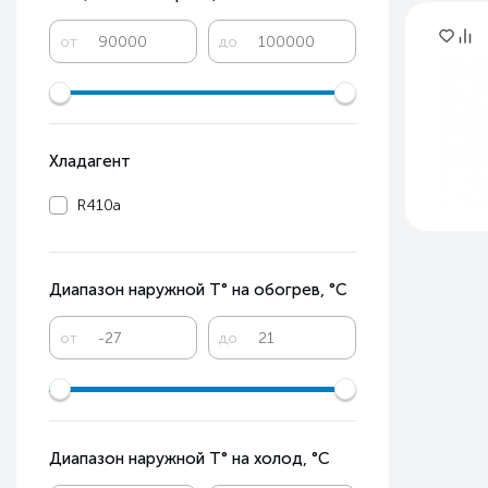
от
до
Хладагент
R410a
Диапазон наружной T° на обогрев, °С
от
до
Диапазон наружной T° на холод, °С