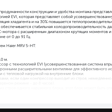
родуманности конструкции и удобства монтажа представле
гией EVI, которая представляет собой усовершенствованну
куляция хладагента и на 30% повышается теплопроизводитель
, обеспечивается стабильная холодопроизводительность да
C-мотора с расширенным диапазоном крутящих моментов и 
е от 0 до 91 Гц.
ем Haier MRV 5-HT:
0 м.
р с технологией EVI (усовершенствованная система впрыск
ктронными расширительными вентилями для эффективного и
и с тепловой нагрузкой на внутренние блоки.
рами, если один компрессор выходит из строя, немедленн
ервном режиме - до 8 часов).
из строя одного наружного блока, этот блок может быть о
ески осуществляет поиск и устанавливает адреса внутренн
истемой можно осуществлять с панели наружного блока, в 