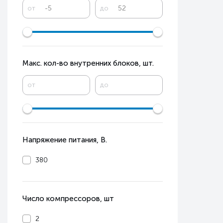
от
до
Макс. кол-во внутренних блоков, шт.
от
до
Напряжение питания, В.
380
Число компрессоров, шт
2