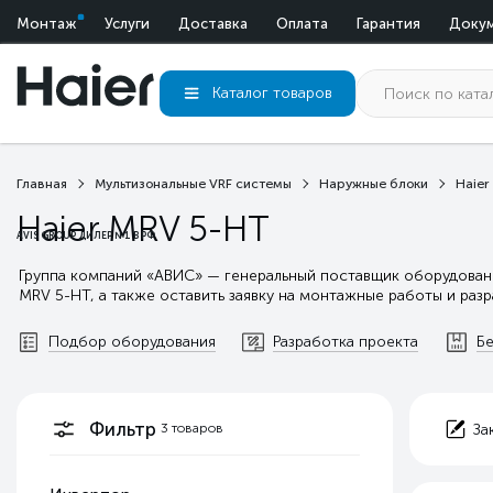
Монтаж
Услуги
Доставка
Оплата
Гарантия
Доку
Каталог
товаров
Главная
Мультизональные VRF системы
Наружные блоки
Haier
Haier MRV 5-HT
AVIS GROUP ДИЛЕР №1 В РФ
Группа компаний «АВИС» — генеральный поставщик оборудовани
MRV 5-HT, а также оставить заявку на монтажные работы и раз
Подбор оборудования
Разработка проекта
Бе
Фильтр
3
товаров
За