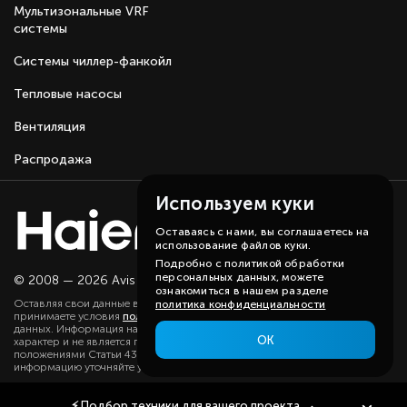
Мультизональные VRF
системы
Системы чиллер-фанкойл
Тепловые насосы
Вентиляция
Распродажа
Используем куки
Оставаясь с нами, вы соглашаетесь на
использование файлов куки.
Подробно с политикой обработки
персональных данных, можете
© 2008 — 2026 Avis group.
Карта сайта
ознакомиться в нашем разделе
Оставляя свои данные в любой форме на сайте, вы даете согласие и
политика конфиденциальности
принимаете условия
политики
в отношении обработки персональных
данных. Информация на данном сайте носит ознакомительный
ОК
характер и не является публичной офертой, определяемой
положениями Статьи 437(2) ГК РФ. Существенную для вас
информацию уточняйте у наших менеджеров.
⚡
Подбор техники
для вашего проекта