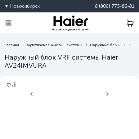
Новосибирск
8 (800) 775-86-81
AVIS GROUP ДИЛЕР №1 В РФ
Главная
Мультизональные VRF системы
Наружные блоки
MRV 5
Наружный блок VRF системы Haier
AV24IMVURA