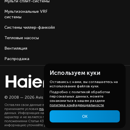
Мульти сплит-системы
Мультизональные VRF
системы
Системы чиллер-фанкойл
Тепловые насосы
Вентиляция
Распродажа
Используем куки
Оставаясь с нами, вы соглашаетесь на
использование файлов куки.
Подробно с политикой обработки
персональных данных, можете
© 2008 — 2026 Avis group.
Карта сайта
ознакомиться в нашем разделе
Оставляя свои данные в любой форме на сайте, вы даете согласие и
политика конфиденциальности
принимаете условия
политики
в отношении обработки персональных
данных. Информация на данном сайте носит ознакомительный
ОК
характер и не является публичной офертой, определяемой
положениями Статьи 437(2) ГК РФ. Существенную для вас
информацию уточняйте у наших менеджеров.