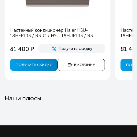
Настенный кондиционер Haier HSU-
Настен
18HFF103 / R3-G / HSU-18HUF103 / R3
18HFF1
е
81 400
81 40
Получить скидку
ПОЛУЧИТЬ СКИДКУ
В КОРЗИНУ
ПОЛУ
Наши плюсы