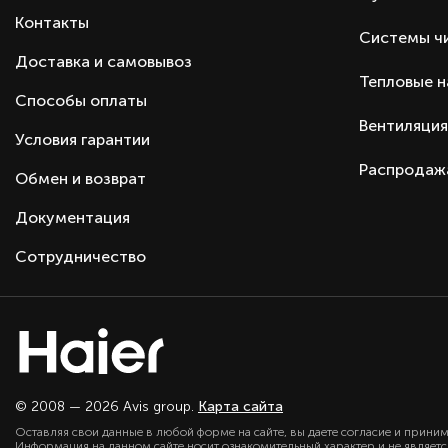
Самодиагностика неисправностей
Контакты
Системы ч
Приток воздуха с улицы
Доставка и самовывоз
Дисплей
Тепловые 
Пульт ДУ
Способы оплаты
Вентиляция
Гарантия
Условия гарантии
Тип оборудования
Распродаж
Обмен и возврат
Серия
Производитель
Документация
Страна производства
Сотрудничество
Страна бренда
© 2008 — 2026 Avis group.
Карта сайта
Оставляя свои данные в любой форме на сайте, вы даете согласие и прини
Информация на данном сайте носит ознакомительный характер и не являет