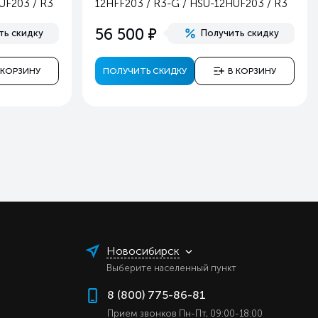
UF203 / R3
12HFF203 / R3-G / HSU-12HUF203 / R3
2
е
56 500
ть скидку
Получить скидку
6
й
 КОРЗИНУ
ПОЛУЧИТЬ СКИДКУ
В КОРЗИНУ
в
ь
ь
ь
ь
ь
ь
ь
ь
Новосибирск
ь
Выберите населенный пункт
ь
8 (800) 775-86-81
ь
Прием звонков Пн-Пт, 09:00-18:00