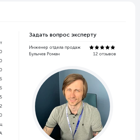
Задать вопрос эксперту
т
Инженер отдела продаж
0
Булычев Роман
12 отзывов
0
0
6
6
5
2
0
Гц
A