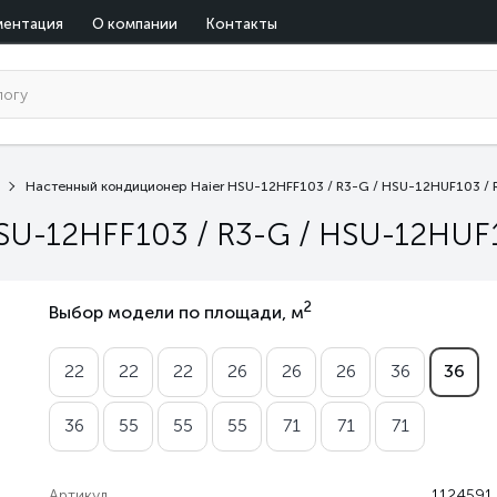
ментация
О компании
Контакты
Настенный кондиционер Haier HSU-12HFF103 / R3-G / HSU-12HUF103 / 
SU-12HFF103 / R3-G / HSU-12HUF1
2
Выбор модели по площади, м
22
22
22
26
26
26
36
36
36
55
55
55
71
71
71
Артикул
1124591