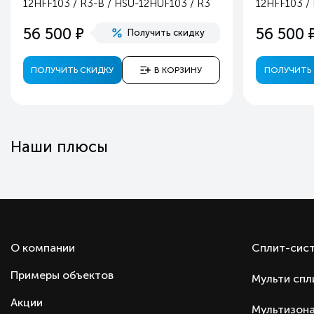
12HFF103 / R3-B / HSU-12HUF103 / R3
12HFF103 /
Высота наружного блока, мм
е
56 500
56 500
Получить скидку
Вес наружного блока, кг
Цвет
ПОЛУЧИТЬ СКИДКУ
В КОРЗИНУ
ПОЛУЧИТЬ 
Режимы работы
Регулировка температуры
Регулировка направления воздушного потока
Регулировка силы воздушного потока
Наши плюсы
Режим вентилятора
Режим осушения
Турбо режим
Ночной режим
Автоматический режим
О компании
Сплит-сис
Таймер включения/выключения
Примеры объектов
Мульти спл
Автоматический перезапуск
Самоочистка
Акции
Мультизона