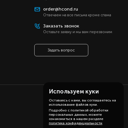
ь
order@hcond.ru
ь
Отвечаем на все письма кроме спама
ь
Заказать звонок
ь
Оставьте заявку и мы вам перезвоним
а
а
Задать вопрос
р)
er
й
й
Используем куки
Оставаясь с нами, вы соглашаетесь на
использование файлов куки.
Подробно с политикой обработки
персональных данных, можете
ознакомиться в нашем разделе
политика конфиденциальности