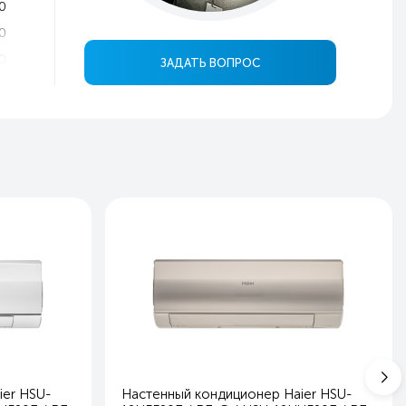
0
0
0
ЗАДАТЬ ВОПРОС
4
3
4
й
ь
ь
ь
6
6
1
2
6
er HSU-
Настенный кондиционер Haier HSU-
6