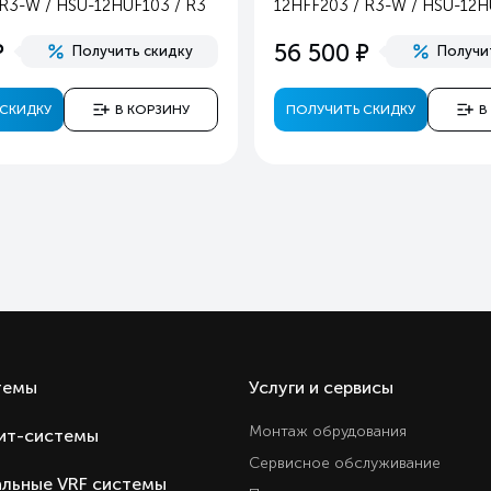
 R3-W / HSU-12HUF103 / R3
12HFF203 / R3-W / HSU-12H
43
е
е
56 500
Получить скидку
Получи
2
Золото
СКИДКУ
В КОРЗИНУ
ПОЛУЧИТЬ СКИДКУ
В
Охлаждение и обогре
Ест
Ест
Ест
Ест
Ест
Ест
Ест
Ест
темы
Услуги и сервисы
Ест
Монтаж обрудования
ит-системы
Ест
Сервисное обслуживание
Ест
льные VRF системы