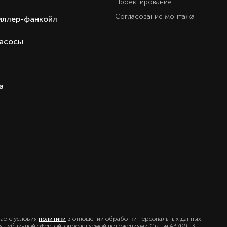
Проектирование
Ест
Согласование монтажа
иллер-фанкойл
Ест
Ест
насосы
Ест
3 год
Настенная сплит-систем
а
Haier серия Flexis (не инверто
Hai
Кита
Кита
маете условия
политики
в отношении обработки персональных данных.
ся публичной офертой, определяемой положениями Статьи 437(2) ГК