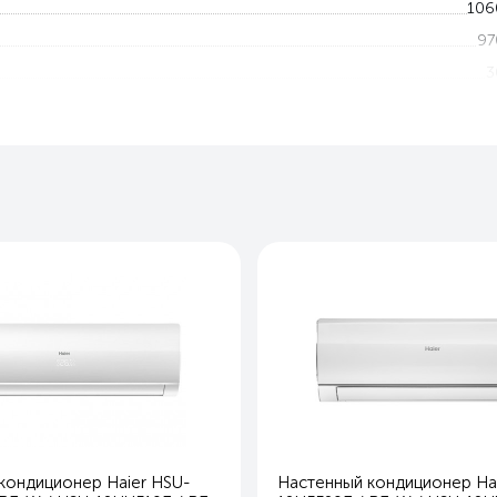
106
97
3
5
18 — 4
-7 — 2
Предварительной очистки , Антибактериальны
Ест
Ест
Ест
86
19
30
10.
69
кондиционер Haier HSU-
Настенный кондиционер Hai
25