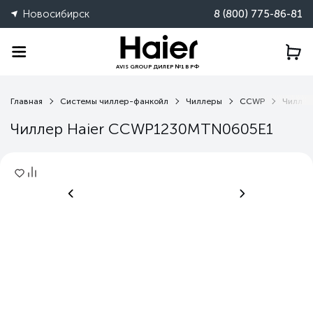
Новосибирск
8 (800) 775-86-81
AVIS GROUP ДИЛЕР №1 В РФ
Главная
Системы чиллер-фанкойл
Чиллеры
CCWP
Чиллер
Чиллер Haier CCWP1230MTN0605E1