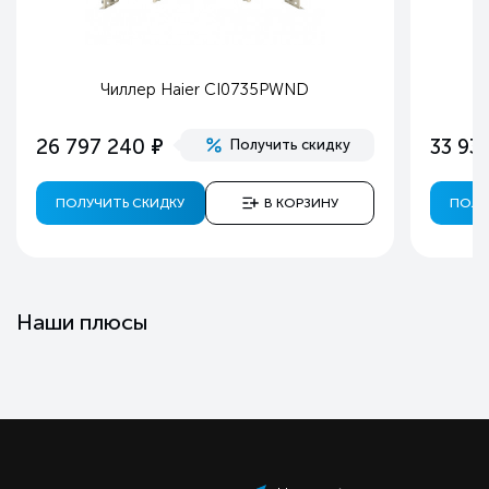
Чиллер Haier CI0735PWND
е
26 797 240
33 93
Получить скидку
ПОЛУЧИТЬ СКИДКУ
В КОРЗИНУ
ПОЛУ
Наши плюсы