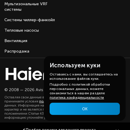
Мультизональные VRF
системы
Системы чиллер-фанкойл
Тепловые насосы
Вентиляция
Распродажа
Используем куки
Оставаясь с нами, вы соглашаетесь на
использование файлов куки.
Подробно с политикой обработки
персональных данных, можете
© 2008 — 2026 Avis group.
Карта сайта
ознакомиться в нашем разделе
Оставляя свои данные в любой форме на сайте, вы даете согласие и
политика конфиденциальности
принимаете условия
политики
в отношении обработки персональных
данных. Информация на данном сайте носит ознакомительный
ОК
характер и не является публичной офертой, определяемой
положениями Статьи 437(2) ГК РФ. Существенную для вас
информацию уточняйте у наших менеджеров.
⚡
Подбор техники
для вашего проекта