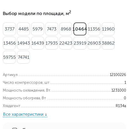
2
Выбор модели по площади, м
3737
4485
5979
7473
8968
10464
11356
11960
13456
14943
16439
17935
22423
23919
26903
38862
59755
74741
Артикул
12100226
Число компрессоров, шт
1
Мощность охлаждения, Вт.
1231000
Мощность обогрева, Вт
0
Хладагент
R134a
Все характеристики