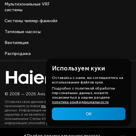
Мультизональные VRF
системы
Системы чиллер-фанкойл
Тепловые насосы
Вентиляция
Распродажа
Используем куки
Оставаясь с нами, вы соглашаетесь на
использование файлов куки.
Подробно с политикой обработки
персональных данных, можете
© 2008 — 2026 Avis group.
Карта сайта
ознакомиться в нашем разделе
Оставляя свои данные в любой форме на сайте, вы даете согласие и
политика конфиденциальности
принимаете условия
политики
в отношении обработки персональных
данных. Информация на данном сайте носит ознакомительный
ОК
характер и не является публичной офертой, определяемой
положениями Статьи 437(2) ГК РФ. Существенную для вас
информацию уточняйте у наших менеджеров.
⚡
Подбор техники
для вашего проекта