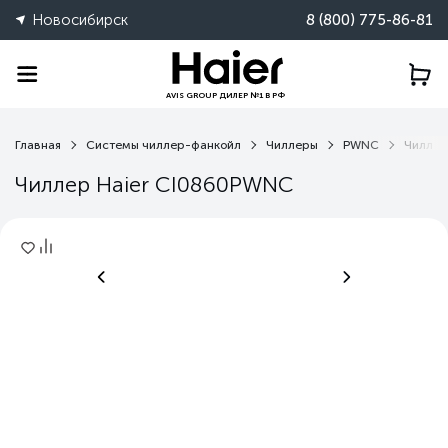
Новосибирск
8 (800) 775-86-81
AVIS GROUP ДИЛЕР №1 В РФ
Главная
Системы чиллер-фанкойл
Чиллеры
PWNC
Чиллер
Чиллер Haier CI0860PWNC