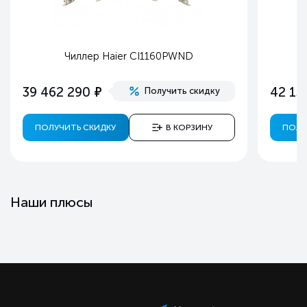
Чиллер Haier CI1160PWND
е
39 462 290
42 13
Получить скидку
ПОЛУЧИТЬ СКИДКУ
В КОРЗИНУ
ПОЛУ
Наши плюсы