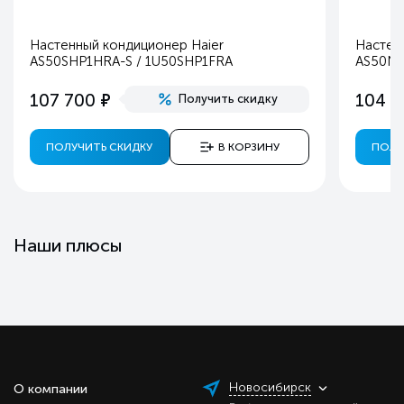
Настенный кондиционер Haier
Настен
AS50SHP1HRA-S / 1U50SHP1FRA
AS50NH
е
107 700
104 9
Получить скидку
ПОЛУЧИТЬ СКИДКУ
В КОРЗИНУ
ПОЛУ
Наши плюсы
Новосибирск
О компании