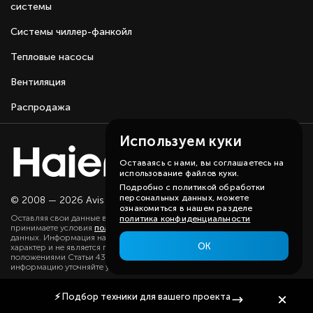
системы
Системы чиллер-фанкойл
Тепловые насосы
Вентиляция
Распродажа
Используем куки
Оставаясь с нами, вы соглашаетесь на
использование файлов куки.
Подробно с политикой обработки
персональных данных, можете
© 2008 — 2026 Avis group.
Карта сайта
ознакомиться в нашем разделе
Оставляя свои данные в любой форме на сайте, вы даете согласие и
политика конфиденциальности
принимаете условия
политики
в отношении обработки персональных
данных. Информация на данном сайте носит ознакомительный
ОК
характер и не является публичной офертой, определяемой
положениями Статьи 437(2) ГК РФ. Существенную для вас
информацию уточняйте у наших менеджеров.
⚡
Подбор техники
для вашего проекта