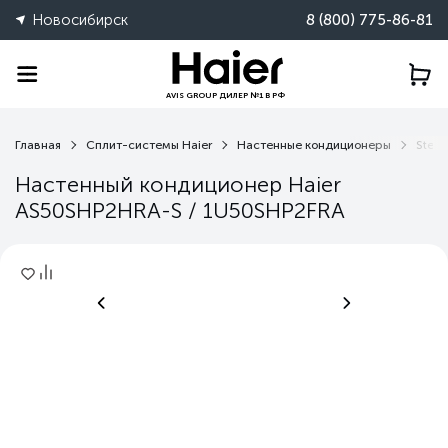
Новосибирск
8 (800) 775-86-81
AVIS GROUP ДИЛЕР №1 В РФ
Главная
Сплит-системы Haier
Настенные кондиционеры
Stell
Настенный кондиционер Haier
AS50SHP2HRA-S / 1U50SHP2FRA