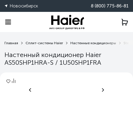
Новосибирск
8 (800) 775-86-81
AVIS GROUP ДИЛЕР №1 В РФ
Главная
Сплит-системы Haier
Настенные кондиционеры
Stell
Настенный кондиционер Haier
AS50SHP1HRA-S / 1U50SHP1FRA