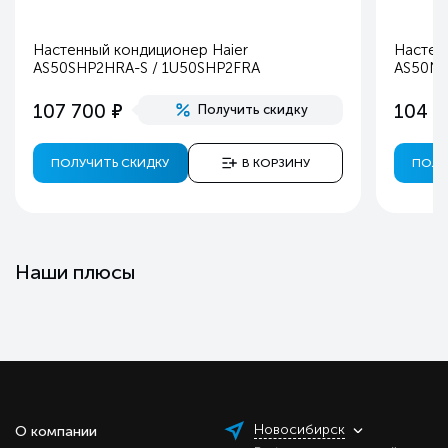
Настенный кондиционер Haier
Настен
AS50SHP2HRA-S / 1U50SHP2FRA
AS50NH
е
107 700
104 9
Получить скидку
ПОЛУЧИТЬ СКИДКУ
В КОРЗИНУ
ПОЛУ
Наши плюсы
Новосибирск
О компании