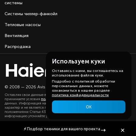
системы
Системы чиллер-фанкойл
Тепловые насосы
Вентиляция
Распродажа
Используем куки
Оставаясь с нами, вы соглашаетесь на
использование файлов куки.
Подробно с политикой обработки
персональных данных, можете
© 2008 — 2026 Avis group.
Карта сайта
ознакомиться в нашем разделе
Оставляя свои данные в любой форме на сайте, вы даете согласие и
политика конфиденциальности
принимаете условия
политики
в отношении обработки персональных
данных. Информация на данном сайте носит ознакомительный
ОК
характер и не является публичной офертой, определяемой
положениями Статьи 437(2) ГК РФ. Существенную для вас
информацию уточняйте у наших менеджеров.
⚡
Подбор техники
для вашего проекта