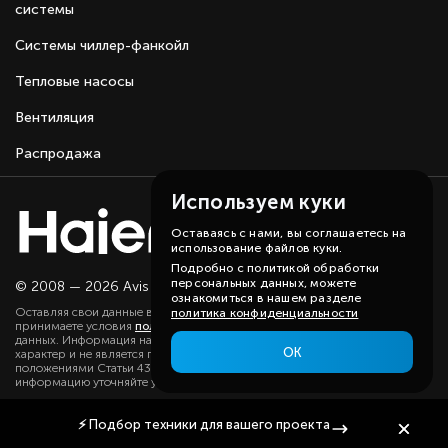
системы
Системы чиллер-фанкойл
Тепловые насосы
Вентиляция
Распродажа
Используем куки
Оставаясь с нами, вы соглашаетесь на
использование файлов куки.
Подробно с политикой обработки
персональных данных, можете
© 2008 — 2026 Avis group.
Карта сайта
ознакомиться в нашем разделе
Оставляя свои данные в любой форме на сайте, вы даете согласие и
политика конфиденциальности
принимаете условия
политики
в отношении обработки персональных
данных. Информация на данном сайте носит ознакомительный
ОК
характер и не является публичной офертой, определяемой
положениями Статьи 437(2) ГК РФ. Существенную для вас
информацию уточняйте у наших менеджеров.
⚡
Подбор техники
для вашего проекта