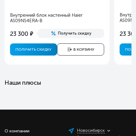
Внутрен
Внутренний блок настенный Haier
AS09N
AS09NS4ERA-B
е
23 300
23 30
Получить скидку
ПОЛУЧИТЬ СКИДКУ
В КОРЗИНУ
ПОЛУ
Наши плюсы
Новосибирск
О компании