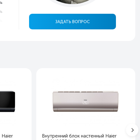
ь
ь
ь
ЗАДАТЬ ВОПРОС
ь
5
8
6
6
й
в
ь
ь
ь
ь
ь
 Haier
Внутренний блок настенный Haier
ь