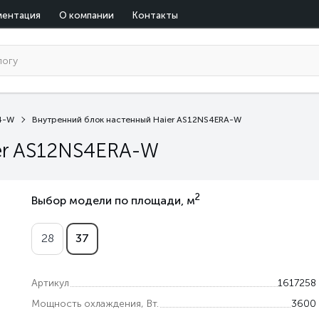
ментация
О компании
Контакты
S4-W
Внутренний блок настенный Haier AS12NS4ERA-W
er AS12NS4ERA-W
2
Выбор модели по площади, м
28
37
Артикул
1617258
Мощность охлаждения, Вт.
3600