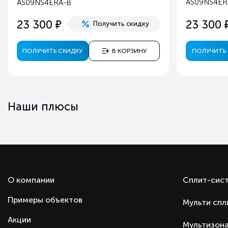
AS09NS4E
AS09NS4ERA-B
Таймер включения/выключения
е
23 300
23 300
Получить скидку
Автоматический перезапуск
Пульт ДУ
ПОЛУЧИТЬ СКИДКУ
В КОРЗИНУ
ПОЛУЧИТЬ 
Гарантия
Тип оборудования
Производитель
Страна производства
Наши плюсы
Страна бренда
О компании
Сплит-сис
Примеры объектов
Мульти спл
Акции
Мультизона