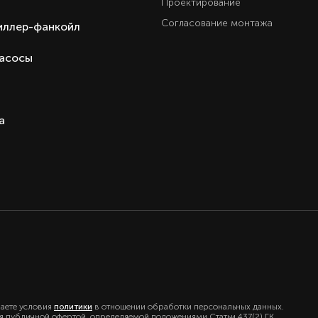
Проектирование
Согласование монтажа
иллер-фанкойл
насосы
а
маете условия
политики
в отношении обработки персональных данных.
ся публичной офертой, определяемой положениями Статьи 437(2) ГК