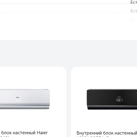
Ест
Ест
Ест
Ест
111
24
33
1
Белы
Охлаждение и обогре
Ест
Ест
Ест
Ест
Ест
 блок настенный Haier
Внутренний блок настенный
Ест