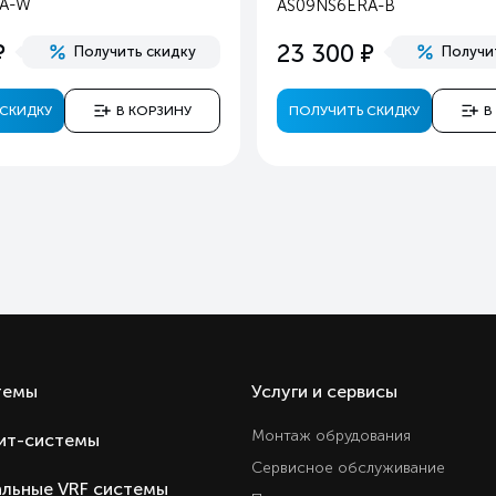
RA-W
AS09NS6ERA-B
Ест
е
е
23 300
Получить скидку
Получи
Ест
Ест
СКИДКУ
В КОРЗИНУ
ПОЛУЧИТЬ СКИДКУ
В
3 год
Внутренний блок настенны
Hai
Кита
Кита
темы
Услуги и сервисы
Монтаж обрудования
ит-системы
Сервисное обслуживание
льные VRF системы