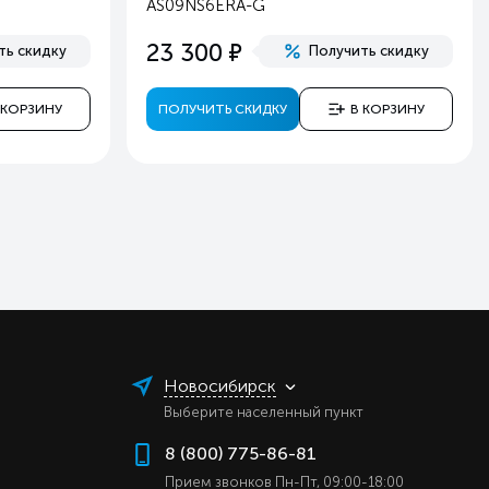
AS09NS6ERA-G
ь
е
23 300
ть скидку
Получить скидку
ь
ь
 КОРЗИНУ
ПОЛУЧИТЬ СКИДКУ
В КОРЗИНУ
а
й
er
й
й
Новосибирск
Выберите населенный пункт
8 (800) 775-86-81
Прием звонков Пн-Пт, 09:00-18:00