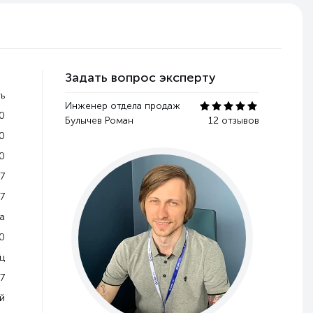
Задать вопрос эксперту
ь
Инженер отдела продаж
0
Булычев Роман
12 отзывов
0
0
7
7
a
0
Гц
7
й