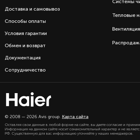
Автоматический перезапуск
Системы ч
Доставка и самовывоз
Дисплей
Тепловые 
Пульт ДУ
Способы оплаты
Гарантия
Вентиляция
Условия гарантии
Комплектация
Распродаж
Обмен и возврат
Тип оборудования
Серия
Документация
Производитель
Сотрудничество
Страна производства
Страна бренда
© 2008 — 2026 Avis group.
Карта сайта
Оставляя свои данные в любой форме на сайте, вы даете согласие и прини
Информация на данном сайте носит ознакомительный характер и не являет
РФ. Существенную для вас информацию уточняйте у наших менеджеров.