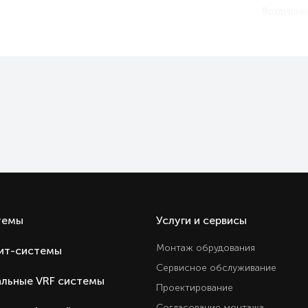
Воздушны
Ест
Ест
9.
85
20
28
Охлаждение и обогре
Ест
Ест
Ест
темы
Услуги и сервисы
Ест
Монтаж обрудования
ит-системы
Ест
Сервисное обслуживание
Ест
льные VRF системы
Проектирование
Ест
Согласование монтажа