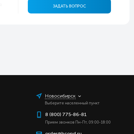
й
ЗАДАТЬ ВОПРОС
ь
ь
9
5
0
0
в
ь
ь
ь
Новосибирск
ь
Выберите населенный пункт
ь
8 (800) 775-86-81
ь
Прием звонков Пн-Пт, 09:00-18:00
ь
order@hcond.ru