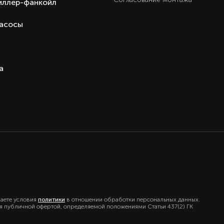
иллер-фанкойл
Ест
Ест
насосы
Ест
3 год
Беспроводной пульт Д
а
Внутренний блок VRF систем
Haier серия MFERA настенны
Hai
Кита
Кита
маете условия
политики
в отношении обработки персональных данных.
ся публичной офертой, определяемой положениями Статьи 437(2) ГК