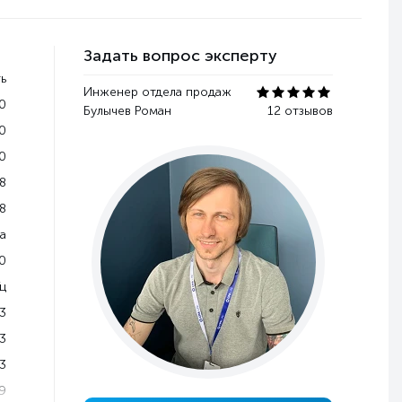
Задать вопрос эксперту
ь
Инженер отдела продаж
0
Булычев Роман
12 отзывов
0
0
8
8
a
0
Гц
3
3
3
9