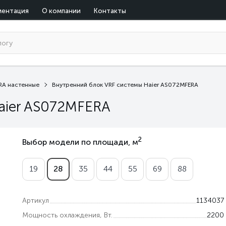
ментация
О компании
Контакты
RA настенные
Внутренний блок VRF системы Haier AS072MFERA
aier AS072MFERA
2
Выбор модели по площади, м
19
28
35
44
55
69
88
Артикул
1134037
Мощность охлаждения, Вт.
2200