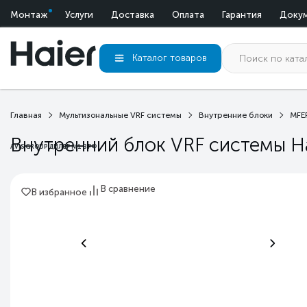
Монтаж
Услуги
Доставка
Оплата
Гарантия
Доку
Каталог
товаров
Главная
Мультизональные VRF системы
Внутренние блоки
MFE
Внутренний блок VRF системы H
AVIS GROUP ДИЛЕР №1 В РФ
В сравнение
В избранное