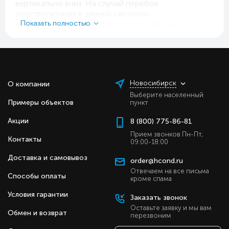
вертикально вниз. На случай перебоя
электропитания в данных системах
кондиционирования предусмотрен режим
Показать полностью
авторестарта, возобновляющий последний рабочий
режим, после восстановления подачи
электричества.
Haier MFERA настенные внутренних блоки
мультизональных систем имеют следующие
Новосибирск
О компании
особенности:
Выберите населенный
Примеры объектов
пункт
Стильный дизайн и светодиодный дисплей.
Акции
Воздушный фильтр, задерживающий
8 (800) 775-86-81
мельчайшие частички пыли.
Прием звонков Пн-Пт,
Контакты
Антикоррозийная защита Blue Fin, которая
09:00-18:00
предотвращает преждевременную коррозию
Доставка и самовывоз
теплообменника и выход его из строя.
order@hcond.ru
Функция управления с помощью ключа-карты
Отвечаем на все письма
Способы оплаты
специально предназначена для
кроме спама
кондиционеров, установленных в номерах
Условия гарантии
Заказать звонок
гостиниц.
Встроенный генератор, ионизирующий
Оставьте заявку и мы вам
Обмен и возврат
перезвоним
молекулы воды, расщепляя ее на анионы и
катионы, в результате образуются