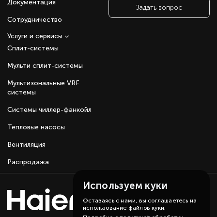
Документация
Задать вопрос
соединения, которые уничтожают вирусы и
бактерии.
Сотрудничество
Низкотемпературное охлаждение (-5 °C).
Низкотемпературный нагрев (-20 °C).
Услуги и сервисы
Режим комфортного сна.
Сплит-системы
24-часовой таймер.
Защита компрессора.
Мульти сплит-системы
Режим авторестарта.
Интуитивно понятный пульт ДУ.
Мультизональные VRF
системы
Системы чиллер-фанкойл
Тепловые насосы
Вентиляция
Распродажа
Используем куки
Оставаясь с нами, вы соглашаетесь на
использование файлов куки.