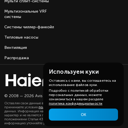
Мульти сплит-системы
Мультизональные VRF
системы
Системы чиллер-фанкойл
Тепловые насосы
Вентиляция
Распродажа
Используем куки
Оставаясь с нами, вы соглашаетесь на
использование файлов куки.
Подробно с политикой обработки
персональных данных, можете
© 2008 — 2026 Avis group.
Карта сайта
ознакомиться в нашем разделе
Оставляя свои данные в любой форме на сайте, вы даете согласие и
политика конфиденциальности
принимаете условия
политики
в отношении обработки персональных
данных. Информация на данном сайте носит ознакомительный
ОК
характер и не является публичной офертой, определяемой
положениями Статьи 437(2) ГК РФ. Существенную для вас
информацию уточняйте у наших менеджеров.