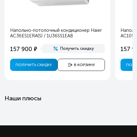
Напольно-потолочный кондиционер Haier
Наполь
AC36ES1ERA(S) / 1U36SS1EAB
AC105S
е
157 900
157 9
Получить скидку
ПОЛУЧИТЬ СКИДКУ
В КОРЗИНУ
ПОЛУ
Наши плюсы