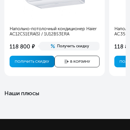
Напольно-потолочный кондиционер Haier
Наполь
AC12CS1ERA(S) / 1U12BS3ERA
AC35S2
е
118 800
118 8
Получить скидку
ПОЛУЧИТЬ СКИДКУ
В КОРЗИНУ
ПОЛУ
Наши плюсы