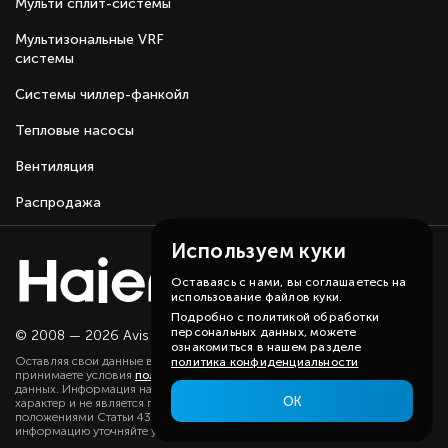
Мульти сплит-системы
Мультизональные VRF
системы
Системы чиллер-фанкойл
Тепловые насосы
Вентиляция
Распродажа
Используем куки
Оставаясь с нами, вы соглашаетесь на
использование файлов куки.
Подробно с политикой обработки
персональных данных, можете
© 2008 — 2026 Avis group.
Карта сайта
ознакомиться в нашем разделе
Оставляя свои данные в любой форме на сайте, вы даете согласие и
политика конфиденциальности
принимаете условия
политики
в отношении обработки персональных
данных. Информация на данном сайте носит ознакомительный
ОК
характер и не является публичной офертой, определяемой
положениями Статьи 437(2) ГК РФ. Существенную для вас
информацию уточняйте у наших менеджеров.