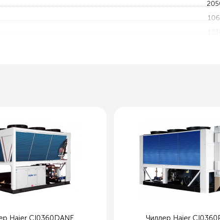
205
106
133
Только охлаждени
3 год
Чилле
Haier серия DA
Hai
Кита
Кита
ер Haier CI0360DANE
Чиллер Haier CI036