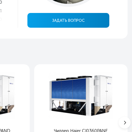
0
1
0
ЗАДАТЬ ВОПРОС
е
а
р
N
er
й
й
0PAND
Чиллер Haier CI0360PANE