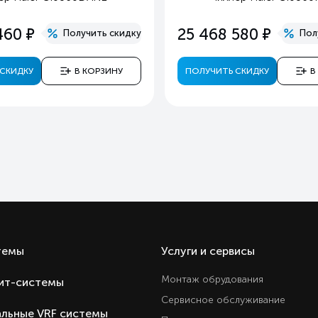
е
е
460
25 468 580
Получить скидку
Пол
СКИДКУ
В КОРЗИНУ
ПОЛУЧИТЬ СКИДКУ
В
темы
Услуги и сервисы
Монтаж обрудования
ит-системы
Сервисное обслуживание
льные VRF системы