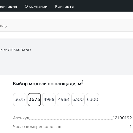
ментация
О компании
Контакты
Haier CI0360DAND
2
Выбор модели по площади, м
3675
3675
4988
4988
6300
6300
Артикул
12100192
Число компрессоров, шт
1