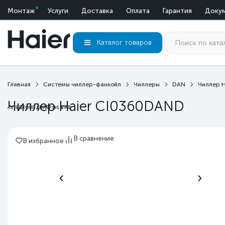
Монтаж
Услуги
Доставка
Оплата
Гарантия
Доку
Каталог
товаров
Главная
Системы чиллер-фанкойл
Чиллеры
DAN
Чиллер 
Чиллер Haier CI0360DAND
AVIS GROUP ДИЛЕР №1 В РФ
В сравнение
В избранное