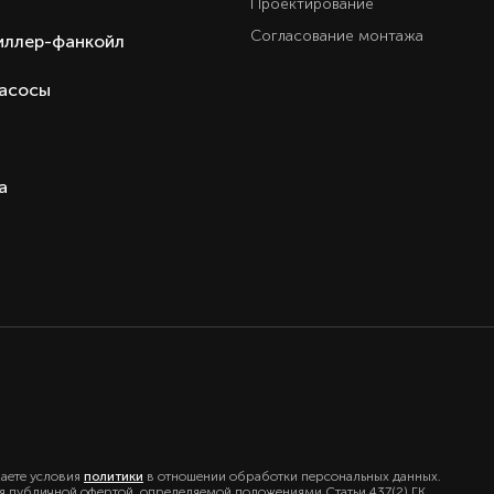
Проектирование
Согласование монтажа
иллер-фанкойл
насосы
а
маете условия
политики
в отношении обработки персональных данных.
ся публичной офертой, определяемой положениями Статьи 437(2) ГК