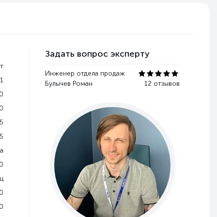
Задать вопрос эксперту
т
Инженер отдела продаж
1
Булычев Роман
12 отзывов
0
0
5
5
a
0
ц
0
0