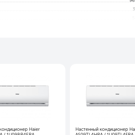
96
3
5
0 — 1
-7 — 
Ест
Ест
85
20
28
10,
69
25
43
2
кондиционер Haier
Настенный кондиционер Ha
Охлаждение и обогре
A / 1U09BR4ERA
AS09TL4HRA / 1U09TL4FRA