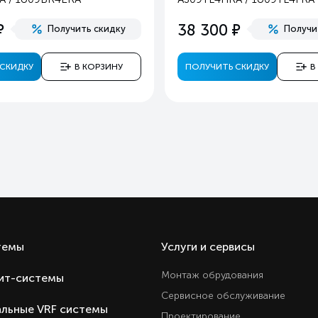
Ест
е
е
38 300
Получить скидку
Получи
Ест
Ест
СКИДКУ
В КОРЗИНУ
ПОЛУЧИТЬ СКИДКУ
В
Ест
Ест
Ест
Ест
Ест
Ест
Ест
Ест
Требуй скидк
темы
Услуги и сервисы
Настенная сплит-систем
Монтаж обрудования
ит-системы
Haier серияTundra DC-Inverte
Сервисное обслуживание
Hai
льные VRF системы
Проектирование