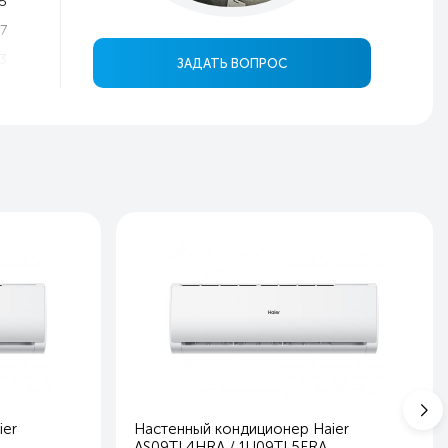
5
7
3
ЗАДАТЬ ВОПРОС
8
0
ь
ь
5
4
0
2
6
6
2
7
ier
Настенный кондиционер Haier
в
AS09TL4HRA / 1U09TL5FRA