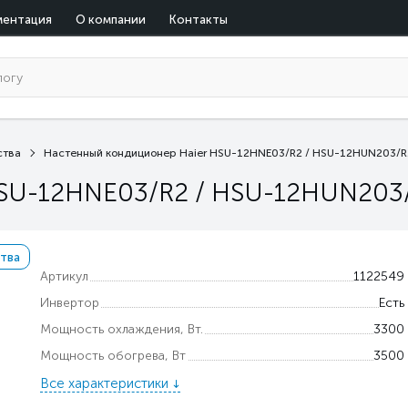
ментация
О компании
Контакты
ства
Настенный кондиционер Haier HSU-12HNE03/R2 / HSU-12HUN203/R
HSU-12HNE03/R2 / HSU-12HUN203
тва
Артикул
1122549
Инвертор
Есть
Мощность охлаждения, Вт.
3300
Мощность обогрева, Вт
3500
Все характеристики