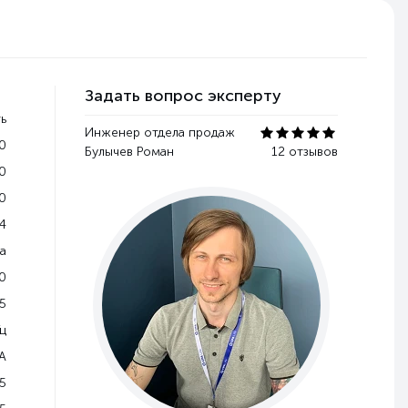
Задать вопрос эксперту
ь
Инженер отдела продаж
0
Булычев Роман
12 отзывов
0
0
4
a
0
5
Гц
A
5