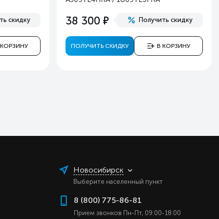
ь
е
38 300
ть скидку
Получить скидку
ь
ь
 КОРЗИНУ
ПОЛУЧИТЬ СКИДКУ
В КОРЗИНУ
ь
ь
ь
ь
ь
ь
ь
ь
у
Новосибирск
а
Выберите населенный пункт
r
8 (800) 775-86-81
er
Прием звонков Пн-Пт, 09:00-18:00