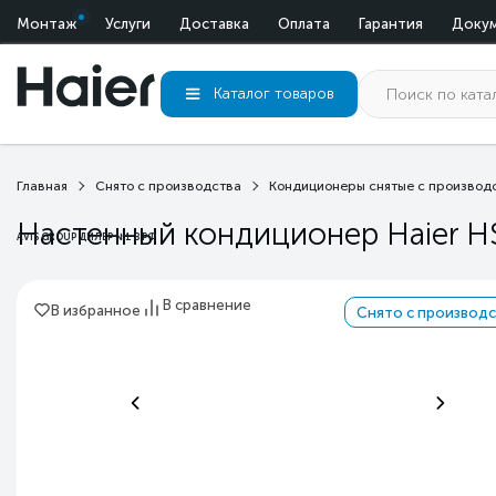
Монтаж
Услуги
Доставка
Оплата
Гарантия
Доку
Каталог
товаров
Главная
Снято с производства
Кондиционеры снятые с производ
Настенный кондиционер Haier 
AVIS GROUP ДИЛЕР №1 В РФ
В сравнение
В избранное
Снято с производс