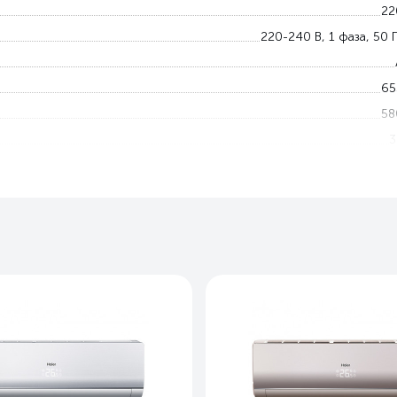
22
220-240 В, 1 фаза, 50 
65
58
3
5
18 — 4
-7 — 2
Угольный , Антибактериальны
Ест
Ест
Опци
81
20
28