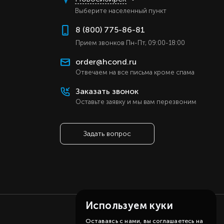
ь
Выберите населенный пункт
ь
8 (800) 775-86-81
ь
Прием звонков Пн-Пт, 09:00-18:00
ь
order@hcond.ru
а
Отвечаем на все письма кроме спама
а
Заказать звонок
р)
Оставьте заявку и мы вам перезвоним
er
й
Задать вопрос
й
Используем куки
Оставаясь с нами, вы соглашаетесь на