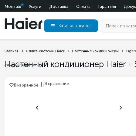
Монтаж
Услуги
Доставка
Оплата
Гарантия
Доку
Каталог
товаров
Главная
Сплит-системы Haier
Настенные кондиционеры
Light
Настенный кондиционер Haier 
AVIS GROUP ДИЛЕР №1 В РФ
В сравнение
В избранное