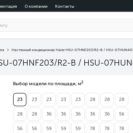
ментация
О компании
Контакты
era
Настенный кондиционер Haier HSU-07HNF203/R2-B / HSU-07HUN40
HSU-07HNF203/R2-B / HSU-07HU
2
Выбор модели по площади, м
23
23
23
23
23
28
28
28
28
28
36
36
36
36
36
56
56
56
59
59
59
78
78
78