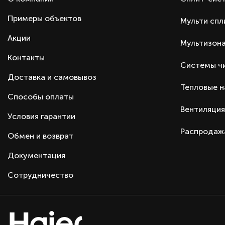
Таймер включения/выключения
Примеры объектов
Мульти спл
Автоматический перезапуск
Самодиагностика неисправностей
Акции
Мультизона
Пульт ДУ
Контакты
Системы ч
Гарантия
Доставка и самовывоз
Тип оборудования
Тепловые 
Серия
Способы оплаты
Вентиляция
Производитель
Условия гарантии
Страна производства
Распродаж
Обмен и возврат
Страна бренда
Документация
Сотрудничество