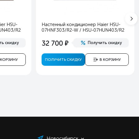
6
6
er HSU-
Настенный кондиционер Haier HSU-
6
UN403/R2
07HNF303/R2-W / HSU-07HUN403/R2
2
е
32 700
ть скидку
Получить скидку
2
6
 КОРЗИНУ
ПОЛУЧИТЬ СКИДКУ
В КОРЗИНУ
й
в
ь
ь
ь
ь
ь
ь
ь
Новосибирск