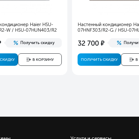
9.
69
кондиционер Haier HSU-
Настенный кондиционер Hai
25
R2-W / HSU-07HUN403/R2
07HNF303/R2-G / HSU-07H
43
е
е
32 700
Получить скидку
Получи
2
0,
СКИДКУ
В КОРЗИНУ
ПОЛУЧИТЬ СКИДКУ
В
Черны
Охлаждение и обогре
Ест
Ест
Ест
Ест
Ест
Ест
Ест
темы
Услуги и сервисы