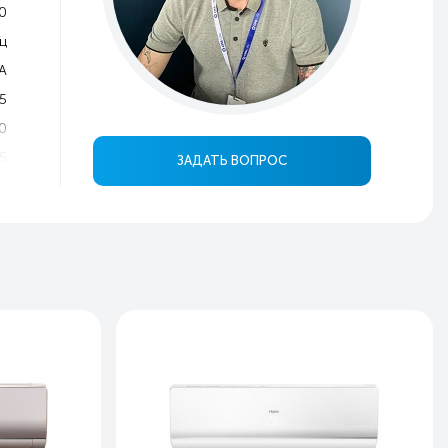
0
Гц
A
5
0
5
ЗАДАТЬ ВОПРОС
0
3
4
й
ь
ь
я
0
4
0