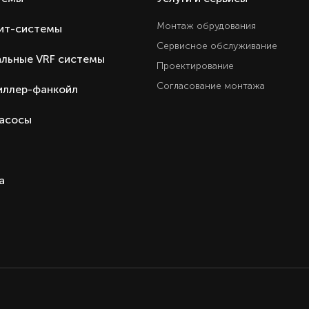
Ест
Монтаж обрудования
ит-системы
Ест
Сервисное обслуживание
Ест
льные VRF системы
Проектирование
Ест
Согласование монтажа
иллер-фанкойл
3 год
Настенная сплит-систем
насосы
Haier серия Lightera (не инверто
Hai
Кита
а
Кита