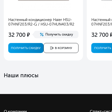
Вес внутреннего блока, кг
Ширина наружного блока, мм
Настенный кондиционер Haier HSU-
Настенный 
Глубина наружного блока, мм
07HNF203/R2-G / HSU-07HUN403/R2
07HNF203/
Высота наружного блока, мм
е
32 700
32 700
Получить скидку
Вес наружного блока, кг
Объем бака, л
ПОЛУЧИТЬ СКИДКУ
В КОРЗИНУ
ПОЛУЧИТЬ 
Цвет
Режимы работы
Регулировка температуры
Регулировка направления воздушного потока
Наши плюсы
Регулировка силы воздушного потока
Режим осушения
Турбо режим
Ночной режим
Автоматический режим
О компании
Сплит-сис