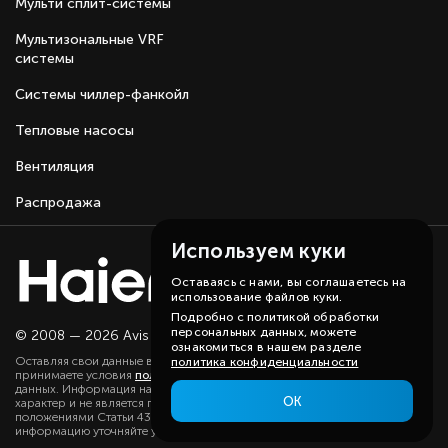
Мульти сплит-системы
Мультизональные VRF
системы
Системы чиллер-фанкойл
Тепловые насосы
Вентиляция
Распродажа
Используем куки
Оставаясь с нами, вы соглашаетесь на
использование файлов куки.
Подробно с политикой обработки
персональных данных, можете
© 2008 — 2026 Avis group.
Карта сайта
ознакомиться в нашем разделе
Оставляя свои данные в любой форме на сайте, вы даете согласие и
политика конфиденциальности
принимаете условия
политики
в отношении обработки персональных
данных. Информация на данном сайте носит ознакомительный
ОК
характер и не является публичной офертой, определяемой
положениями Статьи 437(2) ГК РФ. Существенную для вас
информацию уточняйте у наших менеджеров.