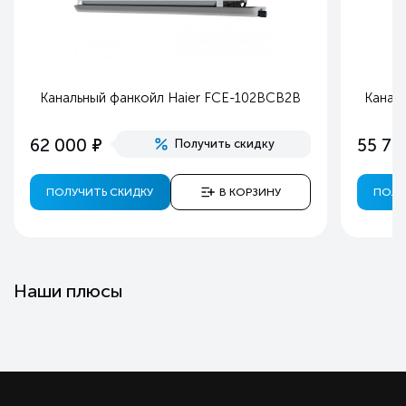
Канальный фанкойл Haier FCE-102BCB2B
Канал
е
62 000
55 70
Получить скидку
ПОЛУЧИТЬ СКИДКУ
В КОРЗИНУ
ПОЛУ
Наши плюсы