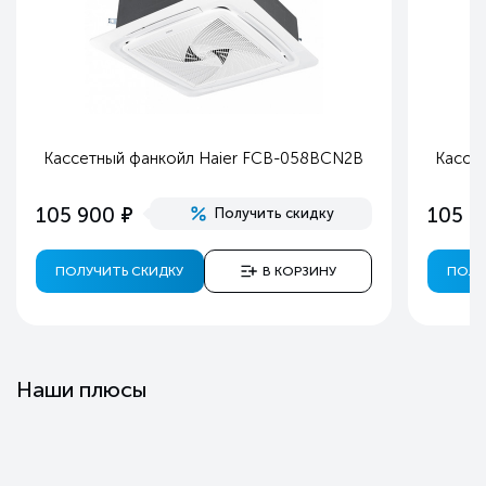
Кассетный фанкойл Haier FCB-058BCN2B
Кассе
е
105 900
105 2
Получить скидку
ПОЛУЧИТЬ СКИДКУ
В КОРЗИНУ
ПОЛУ
Наши плюсы