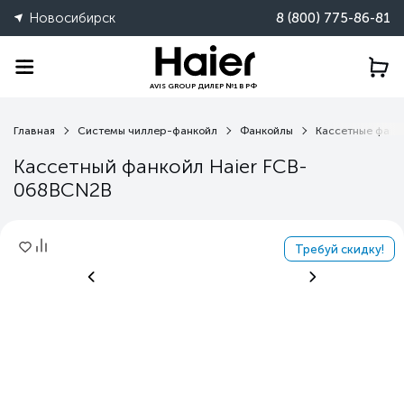
Новосибирск
8 (800) 775-86-81
AVIS GROUP ДИЛЕР №1 В РФ
Главная
Системы чиллер-фанкойл
Фанкойлы
Кассетные фанк
Кассетный фанкойл Haier FCB-
068BCN2B
Требуй скидку!