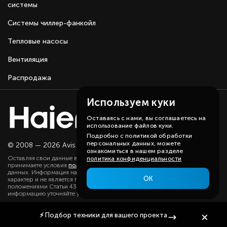
системы
Системы чиллер-фанкойл
Тепловые насосы
Вентиляция
Распродажа
Используем куки
Оставаясь с нами, вы соглашаетесь на
использование файлов куки.
Подробно с политикой обработки
персональных данных, можете
© 2008 — 2026 Avis group.
Карта сайта
ознакомиться в нашем разделе
Оставляя свои данные в любой форме на сайте, вы даете согласие и
политика конфиденциальности
принимаете условия
политики
в отношении обработки персональных
данных. Информация на данном сайте носит ознакомительный
ОК
характер и не является публичной офертой, определяемой
положениями Статьи 437(2) ГК РФ. Существенную для вас
информацию уточняйте у наших менеджеров.
⚡
Подбор техники
для вашего проекта