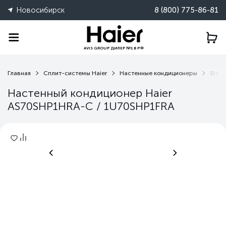
Новосибирск
8 (800) 775-86-81
AVIS GROUP ДИЛЕР №1 В РФ
Главная
Сплит-системы Haier
Настенные кондиционеры
Stell
Настенный кондиционер Haier
AS70SHP1HRA-C / 1U70SHP1FRA