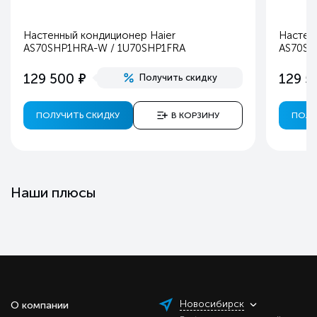
Настенный кондиционер Haier
Настен
AS70SHP1HRA-W / 1U70SHP1FRA
AS70SH
е
129 500
129 5
Получить скидку
ПОЛУЧИТЬ СКИДКУ
В КОРЗИНУ
ПОЛУ
Наши плюсы
Новосибирск
О компании