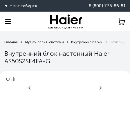
Новосибирск
8 (800) 775-86-81
AVIS GROUP ДИЛЕР №1 В РФ
Главная
Мульти сплит-системы
Внутренние блоки
Flexis Supe
Внутренний блок настенный Haier
AS50S2SF4FA-G