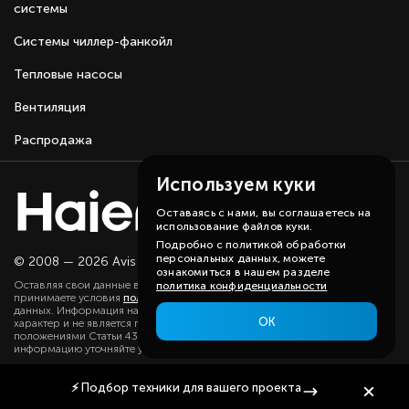
системы
Системы чиллер-фанкойл
Тепловые насосы
Вентиляция
Распродажа
Используем куки
Оставаясь с нами, вы соглашаетесь на
использование файлов куки.
Подробно с политикой обработки
персональных данных, можете
© 2008 — 2026 Avis group.
Карта сайта
ознакомиться в нашем разделе
Оставляя свои данные в любой форме на сайте, вы даете согласие и
политика конфиденциальности
принимаете условия
политики
в отношении обработки персональных
данных. Информация на данном сайте носит ознакомительный
ОК
характер и не является публичной офертой, определяемой
положениями Статьи 437(2) ГК РФ. Существенную для вас
информацию уточняйте у наших менеджеров.
⚡
Подбор техники
для вашего проекта