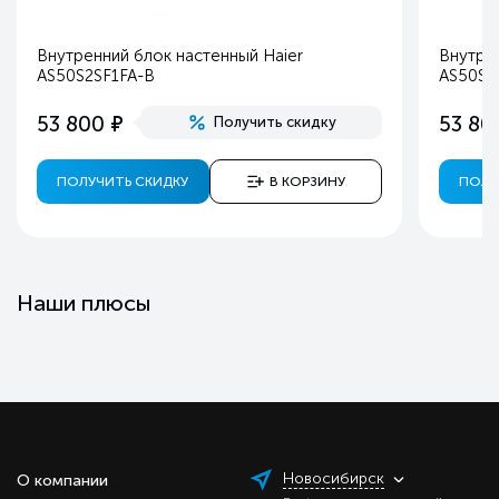
Внутренний блок настенный Haier
Внутрен
AS50S2SF1FA-B
AS50S2
е
53 800
53 80
Получить скидку
ПОЛУЧИТЬ СКИДКУ
В КОРЗИНУ
ПОЛУ
Наши плюсы
Новосибирск
О компании