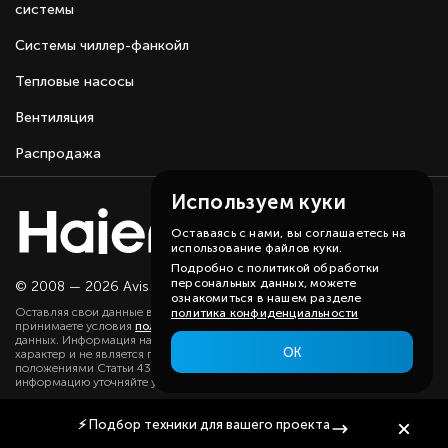
системы
Системы чиллер-фанкойл
Тепловые насосы
Вентиляция
Распродажа
Используем куки
Оставаясь с нами, вы соглашаетесь на
использование файлов куки.
Подробно с политикой обработки
персональных данных, можете
© 2008 — 2026 Avis group.
Карта сайта
ознакомиться в нашем разделе
Оставляя свои данные в любой форме на сайте, вы даете согласие и
политика конфиденциальности
принимаете условия
политики
в отношении обработки персональных
данных. Информация на данном сайте носит ознакомительный
ОК
характер и не является публичной офертой, определяемой
положениями Статьи 437(2) ГК РФ. Существенную для вас
информацию уточняйте у наших менеджеров.
⚡
Подбор техники
для вашего проекта