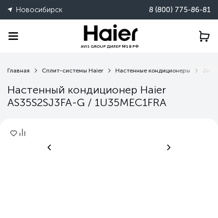
Новосибирск
8 (800) 775-86-81
AVIS GROUP ДИЛЕР №1 В РФ
Главная
Сплит-системы Haier
Настенные кондиционеры
Jade 
Настенный кондиционер Haier
AS35S2SJ3FA-G / 1U35MEC1FRA