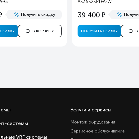
FA-G
AS35S2SF1FA-W
Ест
е
е
39 400
Получить скидку
Получи
Ест
Ест
СКИДКУ
В КОРЗИНУ
ПОЛУЧИТЬ СКИДКУ
В
Ест
Ест
Ест
3 год
Внутренний блок настенны
Hai
Кита
Кита
темы
Услуги и сервисы
Монтаж обрудования
ит-системы
Сервисное обслуживание
льные VRF системы