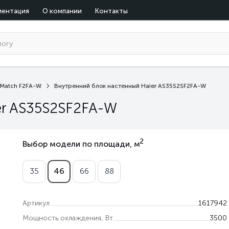
ментация
О компании
Контакты
r Match F2FA-W
Внутренний блок настенный Haier AS35S2SF2FA-W
er AS35S2SF2FA-W
2
Выбор модели по площади, м
35
46
66
88
Артикул
1617942
Мощность охлаждения, Вт.
3500