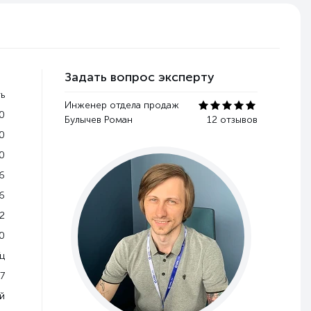
Задать вопрос эксперту
ь
Инженер отдела продаж
0
Булычев Роман
12 отзывов
0
0
6
6
2
0
Гц
7
й