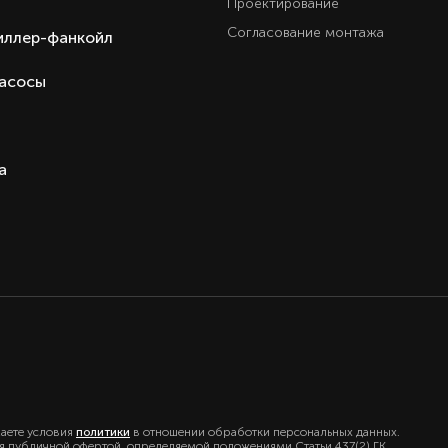
Проектирование
Согласование монтажа
иллер-фанкойл
насосы
а
маете условия
политики
в отношении обработки персональных данных.
ся публичной офертой, определяемой положениями Статьи 437(2) ГК