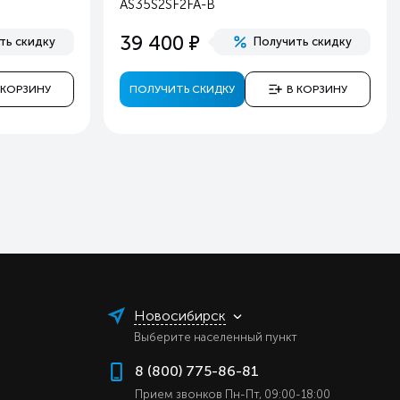
AS35S2SF2FA-B
ь
е
39 400
ть скидку
Получить скидку
ь
ь
 КОРЗИНУ
ПОЛУЧИТЬ СКИДКУ
В КОРЗИНУ
ь
ь
ь
а
й
er
й
й
Новосибирск
Выберите населенный пункт
8 (800) 775-86-81
Прием звонков Пн-Пт, 09:00-18:00