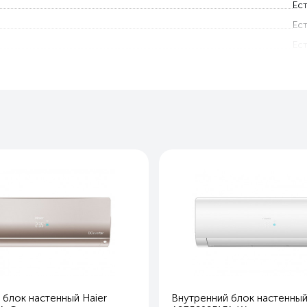
Ест
Ест
Ест
Ест
87
19
30
9
Белы
Охлаждение и обогре
Ест
Ест
Ест
Ест
Ест
 блок настенный Haier
Внутренний блок настенный
Ест