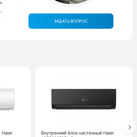
ь
ь
ь
ЗАДАТЬ ВОПРОС
ь
0
7
0
.5
й
в
ь
ь
ь
ь
ь
 Haier
Внутренний блок настенный Haier
ь