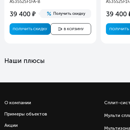
AS35S2SF1FA-B
AS35S2SF1
Таймер включения/выключения
е
39 400
39 400
Получить скидку
Автоматический перезапуск
Самоочистка
ПОЛУЧИТЬ СКИДКУ
В КОРЗИНУ
ПОЛУЧИТЬ 
Самодиагностика неисправностей
Дисплей
Пульт ДУ
Гарантия
Наши плюсы
Тип оборудования
Производитель
Страна производства
Страна бренда
О компании
Сплит-сис
Примеры объектов
Мульти спл
Акции
Мультизона