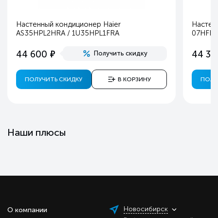
Настенный кондиционер Haier
Настен
AS35HPL2HRA / 1U35HPL1FRA
07HFF1
е
44 600
44 30
Получить скидку
ПОЛУЧИТЬ СКИДКУ
В КОРЗИНУ
ПОЛУ
Наши плюсы
Новосибирск
О компании