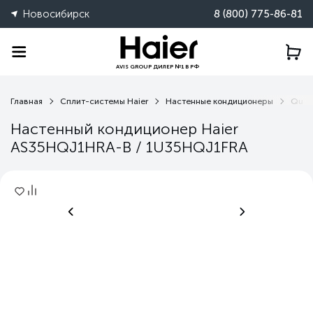
Новосибирск
8 (800) 775-86-81
AVIS GROUP ДИЛЕР №1 В РФ
Главная
Сплит-системы Haier
Настенные кондиционеры
Quan
Настенный кондиционер Haier
AS35HQJ1HRA-B / 1U35HQJ1FRA