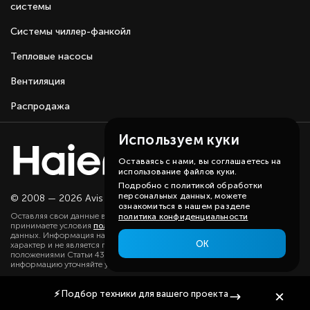
системы
Системы чиллер-фанкойл
Тепловые насосы
Вентиляция
Распродажа
Используем куки
Оставаясь с нами, вы соглашаетесь на
использование файлов куки.
Подробно с политикой обработки
персональных данных, можете
© 2008 — 2026 Avis group.
Карта сайта
ознакомиться в нашем разделе
Оставляя свои данные в любой форме на сайте, вы даете согласие и
политика конфиденциальности
принимаете условия
политики
в отношении обработки персональных
данных. Информация на данном сайте носит ознакомительный
ОК
характер и не является публичной офертой, определяемой
положениями Статьи 437(2) ГК РФ. Существенную для вас
информацию уточняйте у наших менеджеров.
⚡
Подбор техники
для вашего проекта