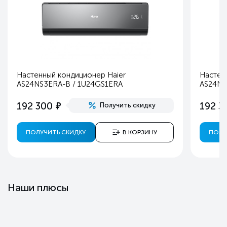
Настенный кондиционер Haier
Настен
AS24NS3ERA-B / 1U24GS1ERA
AS24NS
е
192 300
192 3
Получить скидку
ПОЛУЧИТЬ СКИДКУ
В КОРЗИНУ
ПОЛУ
Наши плюсы