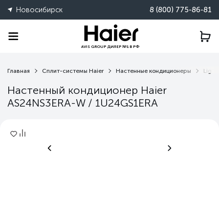
Новосибирск
8 (800) 775-86-81
AVIS GROUP ДИЛЕР №1 В РФ
Главная
Сплит-системы Haier
Настенные кондиционеры
Light
Настенный кондиционер Haier
AS24NS3ERA-W / 1U24GS1ERA