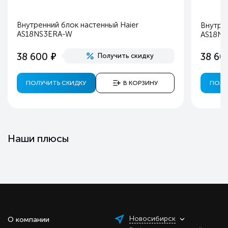
Внутренний блок настенный Haier
Внутрен
AS18NS3ERA-W
AS18NS
е
38 600
38 60
Получить скидку
ПОЛУЧИТЬ СКИДКУ
В КОРЗИНУ
ПОЛУ
Наши плюсы
Новосибирск
О компании