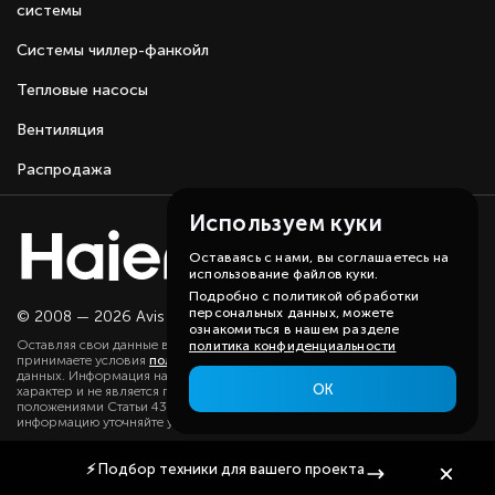
системы
Системы чиллер-фанкойл
Тепловые насосы
Вентиляция
Распродажа
Используем куки
Оставаясь с нами, вы соглашаетесь на
использование файлов куки.
Подробно с политикой обработки
персональных данных, можете
© 2008 — 2026 Avis group.
Карта сайта
ознакомиться в нашем разделе
Оставляя свои данные в любой форме на сайте, вы даете согласие и
политика конфиденциальности
принимаете условия
политики
в отношении обработки персональных
данных. Информация на данном сайте носит ознакомительный
ОК
характер и не является публичной офертой, определяемой
положениями Статьи 437(2) ГК РФ. Существенную для вас
информацию уточняйте у наших менеджеров.
⚡
Подбор техники
для вашего проекта