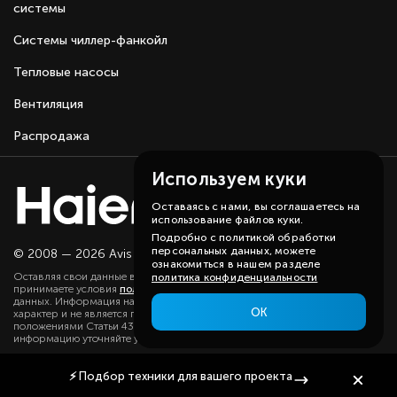
системы
Системы чиллер-фанкойл
Тепловые насосы
Вентиляция
Распродажа
Используем куки
Оставаясь с нами, вы соглашаетесь на
использование файлов куки.
Подробно с политикой обработки
персональных данных, можете
© 2008 — 2026 Avis group.
Карта сайта
ознакомиться в нашем разделе
Оставляя свои данные в любой форме на сайте, вы даете согласие и
политика конфиденциальности
принимаете условия
политики
в отношении обработки персональных
данных. Информация на данном сайте носит ознакомительный
ОК
характер и не является публичной офертой, определяемой
положениями Статьи 437(2) ГК РФ. Существенную для вас
информацию уточняйте у наших менеджеров.
⚡
Подбор техники
для вашего проекта