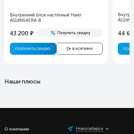
Внутрен
Внутренний блок настенный Haier
AS24N
AS18NS4ERA-B
е
43 200
44 60
Получить скидку
ПОЛУЧИТЬ СКИДКУ
В КОРЗИНУ
ПОЛУ
Наши плюсы
Новосибирск
О компании