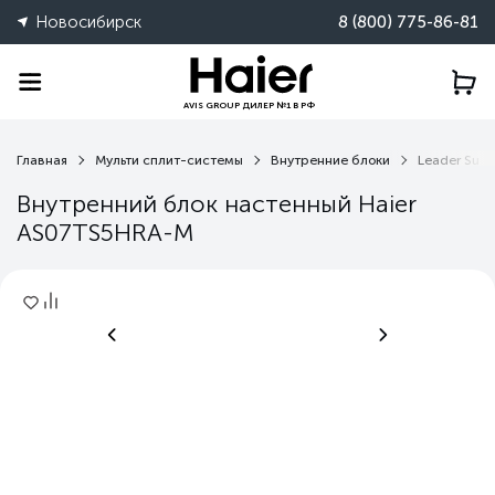
Новосибирск
8 (800) 775-86-81
AVIS GROUP ДИЛЕР №1 В РФ
Главная
Мульти сплит-системы
Внутренние блоки
Leader Sup
Внутренний блок настенный Haier
AS07TS5HRA-M