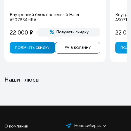
Внутренний блок настенный Haier
Внутрен
AS07BS4HRA
AS07T
е
22 000
22 00
Получить скидку
ПОЛУЧИТЬ СКИДКУ
В КОРЗИНУ
ПОЛУ
Наши плюсы
Новосибирск
О компании