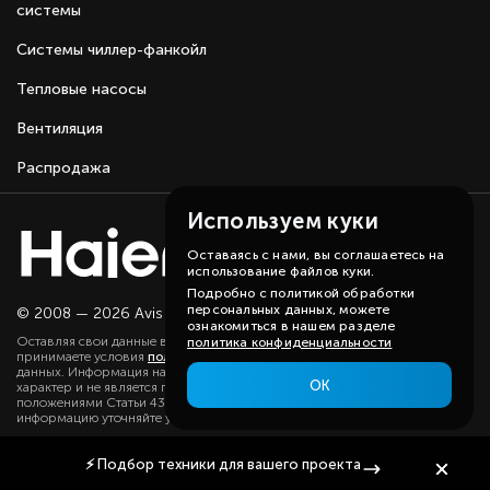
системы
Системы чиллер-фанкойл
Тепловые насосы
Вентиляция
Распродажа
Используем куки
Оставаясь с нами, вы соглашаетесь на
использование файлов куки.
Подробно с политикой обработки
персональных данных, можете
© 2008 — 2026 Avis group.
Карта сайта
ознакомиться в нашем разделе
Оставляя свои данные в любой форме на сайте, вы даете согласие и
политика конфиденциальности
принимаете условия
политики
в отношении обработки персональных
данных. Информация на данном сайте носит ознакомительный
ОК
характер и не является публичной офертой, определяемой
положениями Статьи 437(2) ГК РФ. Существенную для вас
информацию уточняйте у наших менеджеров.
⚡
Подбор техники
для вашего проекта