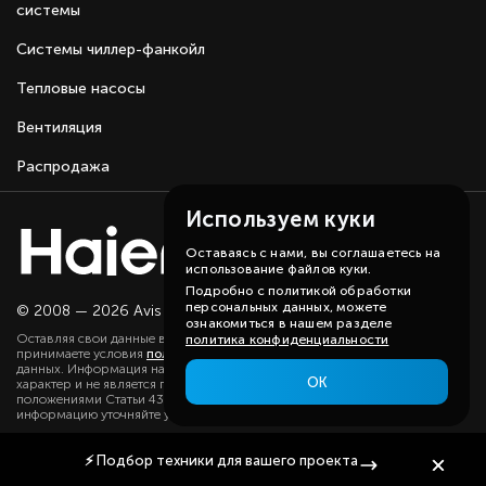
системы
Системы чиллер-фанкойл
Тепловые насосы
Вентиляция
Распродажа
Используем куки
Оставаясь с нами, вы соглашаетесь на
использование файлов куки.
Подробно с политикой обработки
персональных данных, можете
© 2008 — 2026 Avis group.
Карта сайта
ознакомиться в нашем разделе
Оставляя свои данные в любой форме на сайте, вы даете согласие и
политика конфиденциальности
принимаете условия
политики
в отношении обработки персональных
данных. Информация на данном сайте носит ознакомительный
ОК
характер и не является публичной офертой, определяемой
положениями Статьи 437(2) ГК РФ. Существенную для вас
информацию уточняйте у наших менеджеров.
⚡
Подбор техники
для вашего проекта