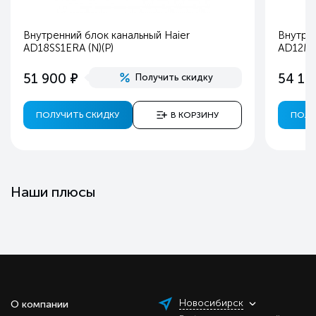
Внутренний блок канальный Haier
Внутрен
AD18SS1ERA (N)(P)
AD12М
е
51 900
54 10
Получить скидку
ПОЛУЧИТЬ СКИДКУ
В КОРЗИНУ
ПОЛУ
Наши плюсы
Новосибирск
О компании