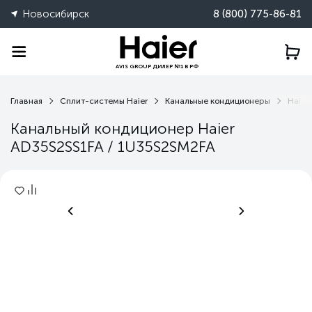
Новосибирск
8 (800) 775-86-81
AVIS GROUP ДИЛЕР №1 В РФ
Главная
Сплит-системы Haier
Канальные кондиционеры
Haier
Канальный кондиционер Haier
AD35S2SS1FA / 1U35S2SM2FA