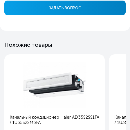
ЗАДАТЬ ВОПРОС
Похожие товары
Канальный кондиционер Haier AD35S2SS1FA
Каналь
/ 1U35S2SM3FA
/ 1U35