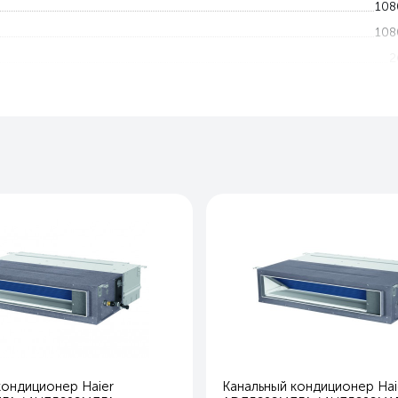
108
108
2
4
-20 — 4
-20 — 2
15
Воздушны
Ест
Опци
70
70
24
2
80
кондиционер Haier
Канальный кондиционер Hai
28