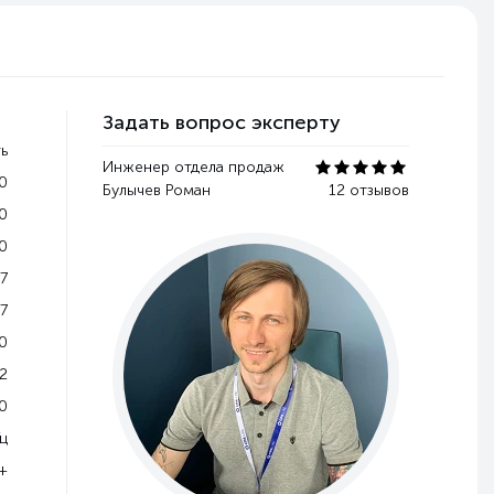
Задать вопрос эксперту
ь
Инженер отдела продаж
0
Булычев Роман
12 отзывов
0
0
7
7
0
2
0
Гц
+