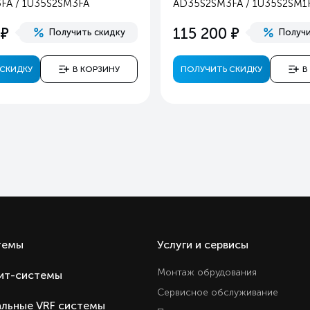
FA / 1U35S2SM3FA
AD35S2SM3FA / 1U35S2SM1
55
е
е
115 200
Получить скидку
Получи
3
Охлаждение и обогре
СКИДКУ
В КОРЗИНУ
ПОЛУЧИТЬ СКИДКУ
В
Ест
Ест
Ест
Ест
Ест
Ест
Ест
Ест
Ест
темы
Услуги и сервисы
Ест
Монтаж обрудования
ит-системы
Ест
Сервисное обслуживание
3 год
льные VRF системы