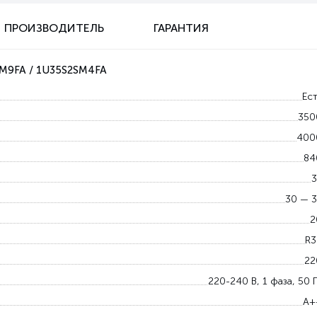
ПРОИЗВОДИТЕЛЬ
ГАРАНТИЯ
SM9FA / 1U35S2SM4FA
Ест
350
400
84
3
30 — 3
2
R3
22
220-240 В, 1 фаза, 50 
A+