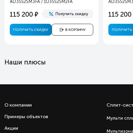
AD35S2SM3FA / 1U35S2SM2FA
AD35S2SM3
Высота наружного блока, мм
е
115 200
115 200
Получить скидку
Вес наружного блока, кг
Режимы работы
ПОЛУЧИТЬ СКИДКУ
В КОРЗИНУ
ПОЛУЧИТЬ 
Регулировка температуры
Регулировка направления воздушного потока
Регулировка силы воздушного потока
Режим вентилятора
Наши плюсы
Режим осушения
Ночной режим
Автоматический режим
Таймер включения/выключения
Автоматический перезапуск
О компании
Сплит-сис
Работа при наружной температуре до -15С
Примеры объектов
Мульти спл
Приток воздуха с улицы
Гарантия
Акции
Мультизона