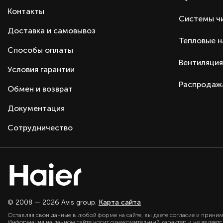
Комплектация
Контакты
Системы ч
Подкатегория.
Доставка и самовывоз
Тип оборудования
Тепловые 
Серия
Способы оплаты
Вентиляция
Производитель
Условия гарантии
Страна производства
Распродаж
Обмен и возврат
Страна бренда
Документация
Сотрудничество
© 2008 — 2026 Avis group.
Карта сайта
Оставляя свои данные в любой форме на сайте, вы даете согласие и прини
Информация на данном сайте носит ознакомительный характер и не являет