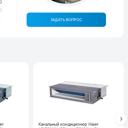
0
0
6
ЗАДАТЬ ВОПРОС
8
3
4
0
й
ь
я
0
0
8
6
0
er
Канальный кондиционер Haier
0