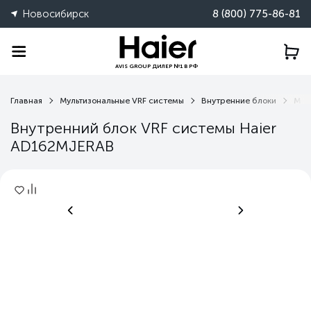
Новосибирск
8 (800) 775-86-81
AVIS GROUP ДИЛЕР №1 В РФ
Главная
Мультизональные VRF системы
Внутренние блоки
MJE
Внутренний блок VRF системы Haier
AD162MJERAB