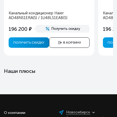
Канальный кондиционер Haier
Каналь
AD48NS1ERA(S) / 1U48LS1EAB(S)
AD48HS
е
196 200
196 2
Получить скидку
ПОЛУЧИТЬ СКИДКУ
В КОРЗИНУ
ПОЛУ
Наши плюсы
Новосибирск
О компании