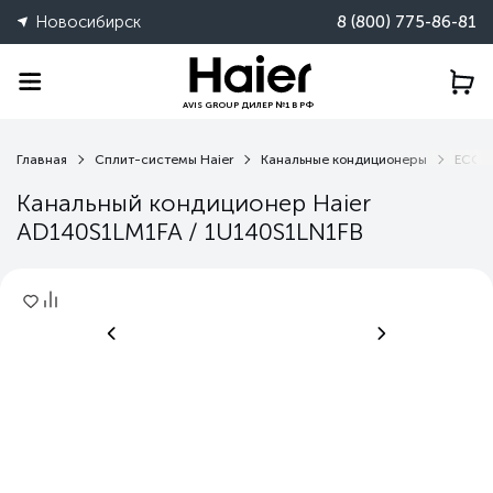
Новосибирск
8 (800) 775-86-81
AVIS GROUP ДИЛЕР №1 В РФ
Главная
Сплит-системы Haier
Канальные кондиционеры
ECO I
Канальный кондиционер Haier
AD140S1LM1FA / 1U140S1LN1FB