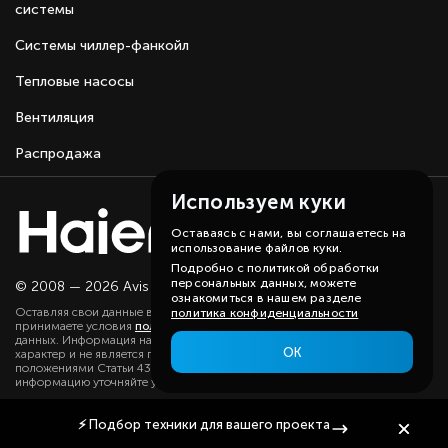
системы
Системы чиллер-фанкойл
Тепловые насосы
Вентиляция
Распродажа
Используем куки
Оставаясь с нами, вы соглашаетесь на
использование файлов куки.
Подробно с политикой обработки
персональных данных, можете
© 2008 — 2026 Avis group.
Карта сайта
ознакомиться в нашем разделе
Оставляя свои данные в любой форме на сайте, вы даете согласие и
политика конфиденциальности
принимаете условия
политики
в отношении обработки персональных
данных. Информация на данном сайте носит ознакомительный
ОК
характер и не является публичной офертой, определяемой
положениями Статьи 437(2) ГК РФ. Существенную для вас
информацию уточняйте у наших менеджеров.
⚡
Подбор техники
для вашего проекта