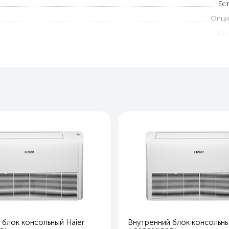
Ест
Опци
132
23
68
3
Охлаждение и обогре
Ест
Ест
Ест
Ест
Ест
Ест
Ест
Ест
 блок консольный Haier
Внутренний блок консольны
Ест