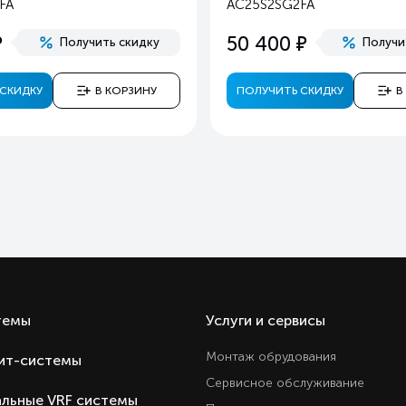
FA
AC25S2SG2FA
Ест
е
е
50 400
Получить скидку
Получи
Ест
Ест
СКИДКУ
В КОРЗИНУ
ПОЛУЧИТЬ СКИДКУ
В
Ест
3 год
Беспроводной пульт Д
Внутренние блоки консольны
Внутренний блок консольны
Hai
Кита
Кита
темы
Услуги и сервисы
Монтаж обрудования
ит-системы
Сервисное обслуживание
льные VRF системы