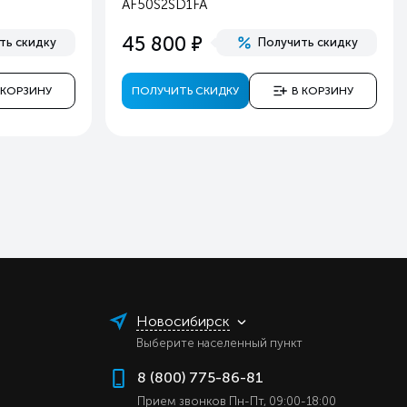
AF50S2SD1FA
ь
е
45 800
ть скидку
Получить скидку
ь
ь
 КОРЗИНУ
ПОЛУЧИТЬ СКИДКУ
В КОРЗИНУ
ь
а
У
е
й
er
й
й
Новосибирск
Выберите населенный пункт
8 (800) 775-86-81
Прием звонков Пн-Пт, 09:00-18:00