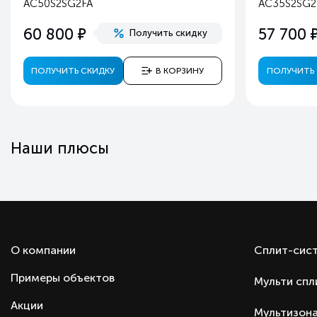
AC50S2SG2FA
AC35S2SG2
Автоматический перезапуск
е
60 800
57 700
Получить скидку
Самодиагностика неисправностей
Приток воздуха с улицы
ПОЛУЧИТЬ СКИДКУ
В КОРЗИНУ
ПОЛУЧИТЬ 
Пульт ДУ
Гарантия
Комплектация
Подкатегория.
Наши плюсы
Тип оборудования
Производитель
Страна производства
Страна бренда
О компании
Сплит-сис
Примеры объектов
Мульти спл
Акции
Мультизона