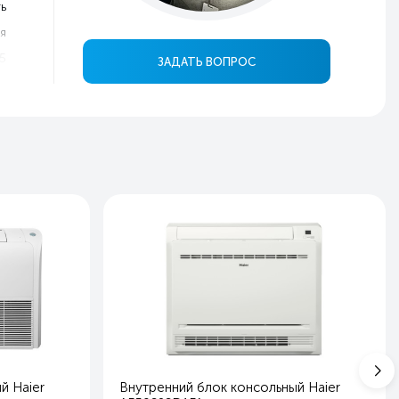
ь
я
5
ЗАДАТЬ ВОПРОС
0
0
3
в
ь
ь
ь
ь
ь
ь
ь
ь
й Haier
Внутренний блок консольный Haier
ь