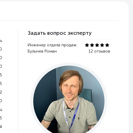
Задать вопрос эксперту
ь
Инженер отдела продаж
0
Булычев Роман
12 отзывов
0
0
5
5
2
0
Гц
5
й