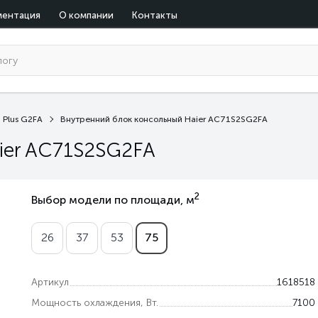
ментация
О компании
Контакты
 Plus G2FA
Внутренний блок консольный Haier AC71S2SG2FA
ier AC71S2SG2FA
2
Выбор модели по площади, м
26
37
53
75
Артикул
1618518
Мощность охлаждения, Вт.
7100