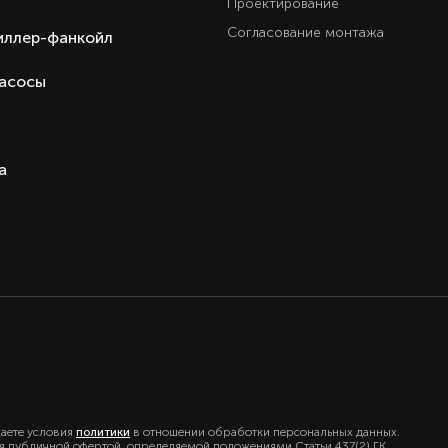
Проектирование
Согласование монтажа
иллер-фанкойл
насосы
а
маете условия
политики
в отношении обработки персональных данных.
ся публичной офертой, определяемой положениями Статьи 437(2) ГК